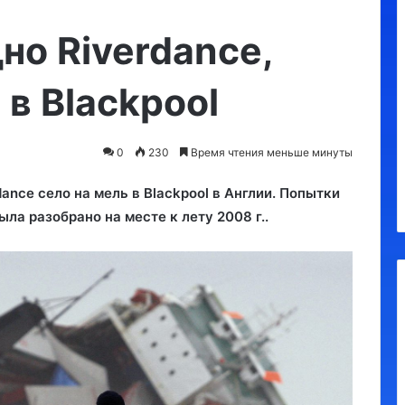
Регионам
разрешили
но Riverdance,
взимать
курортный
 в Blackpool
сбор
с
10.09.2023
россиян:
Регионам разрешили взимать
до
0
230
Время чтения меньше минуты
курортный сбор с россиян: до
100
100 руб в сутки
руб
ance село на мель в Blackpool в Англии. Попытки
в
ыла разобрано на месте к лету 2008 г..
сутки