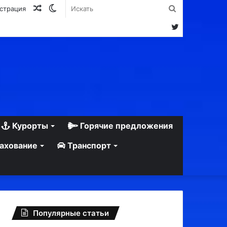
Случайная
Switch
Искать
истрация
статья
skin
Twitter
Курорты
Горячие предложения
ахование
Транспорт
Популярные статьи