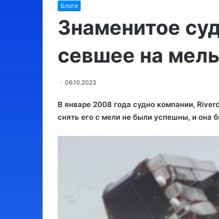
Блоги
Израиль:
Утконос
места,
Знаменитое суд
обязательные
для
севшее на мель
посещения
03.08.2024
06.10.2023
Израиль: места, обязательные
10.09.2023
для посещения
Утконос
В январе 2008 года судно компании, Riverd
снять его с мели не были успешны, и она б