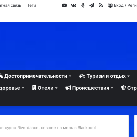
YouTube
vk.com
Одноклассники
Telegram
RSS
тная связь
Теги
Вход / Рег
Достопримечательности
Туризм и отдых
доровье
Отели
Происшествия
Стр
е судно Riverdance, севшее на мель в Blackpool