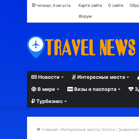
Карта сайта
О сайте
Обра
Четверг, 6 августа
Форум
Новости
Интересные места
В мире
Визы и паспорта
З
Турбизнес
Главная
/
Интересные места
/
Блоги
/
Знаменито