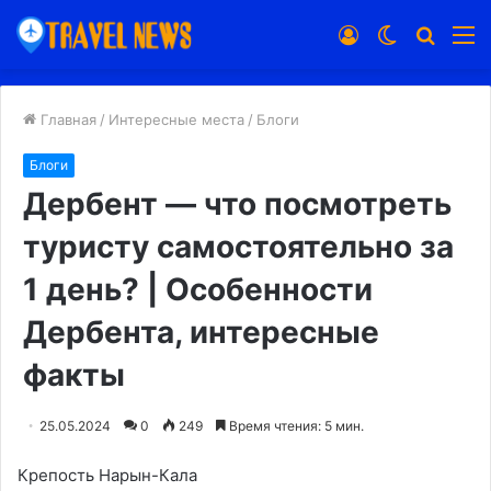
Войти
Switch
Искат
М
skin
Главная
/
Интересные места
/
Блоги
Блоги
Дербент — что посмотреть
туристу самостоятельно за
1 день? | Особенности
Дербента, интересные
факты
25.05.2024
0
249
Время чтения: 5 мин.
Крепость Нарын-Кала