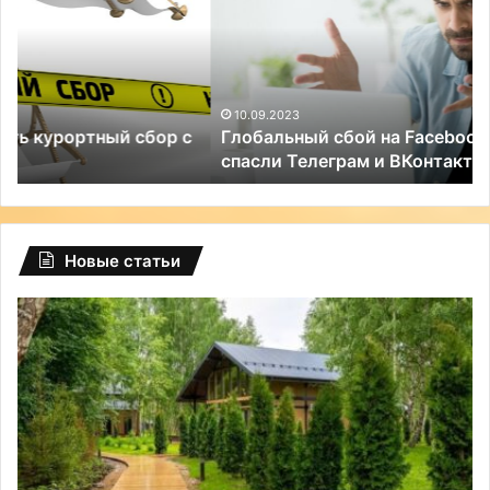
Facebook:
ти
туриндустрию
пр
РФ
«т
спасли
на
Телеграм
10.09.2023
Глобальный сбой на Facebook: туриндустрию РФ
и
спасли Телеграм и ВКонтакте
ВКонтакте
Новые статьи