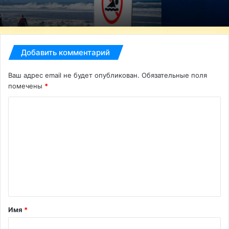
Добавить комментарий
Ваш адрес email не будет опубликован.
Обязательные поля
помечены
*
К
о
м
м
е
н
т
Имя
*
а
р