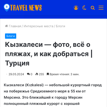
Войти
Switch
Искат
М
skin
Главная
/
Интересные места
/
Блоги
Блоги
Кызкалеси — фото, всё о
пляжах, и как добраться |
Турция
29.05.2024
0
255
Время чтения: 3 мин.
Кызкалеси (Kızkalesi) — небольшой курортный город
на побережье Средиземного моря в 55 км от
Мерсина. Это ближайший к городу Мерсин
полноценный пляжный курорт с хорошей