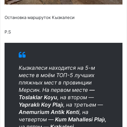
Остановка маршруток Кызкалеси
P.S
Кызкалеси находится на 5-м
месте в моём ТОП-5 лучших
пляжных мест в провинции
Мерсин. На первом месте
—
Toslaklar Koyu
, на втором —
Yapraklı Koy Plajı
, на третьем —
Anemurium Antik Kenti
, на
четвертом —
Kum Mahallesi Plajı
,
на пятом —
Kızkalesi
.