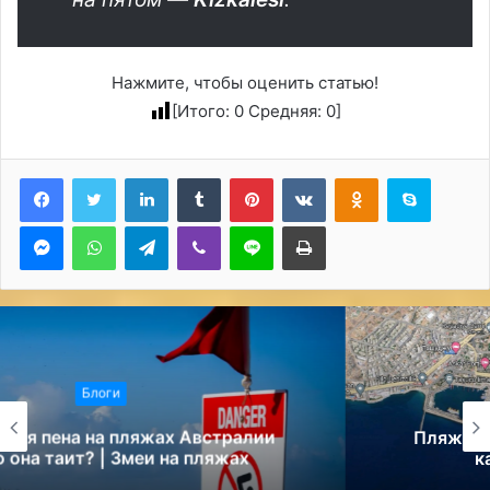
Нажмите, чтобы оценить статью!
[Итого:
0
Средняя:
0
]
LinkedIn
Tumblr
Pinterest
Вконтакте
Одноклассники
Skype
Messenger
WhatsApp
Telegram
Viber
Line
Печатать
Блоги
Пляж Ташуджу (Taşucu Plajı) — 10 фото,
как добраться из Мерсина