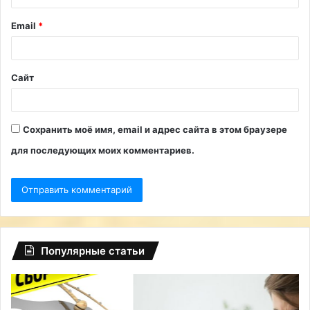
и
Email
*
й
*
Сайт
Сохранить моё имя, email и адрес сайта в этом браузере
для последующих моих комментариев.
Популярные статьи
Глобальный
Ро
сбой
об
на
5-