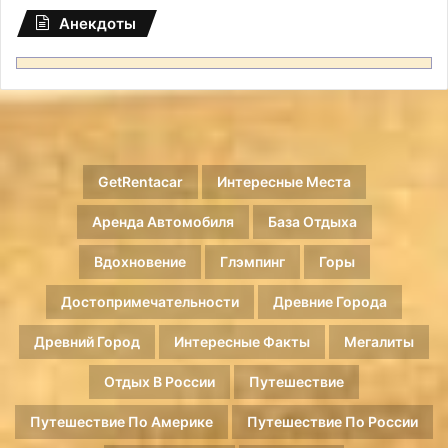
Анекдоты
GetRentacar
Интересные Места
Аренда Автомобиля
База Отдыха
Вдохновение
Глэмпинг
Горы
Достопримечательности
Древние Города
Древний Город
Интересные Факты
Мегалиты
Отдых В России
Путешествие
Путешествие По Америке
Путешествие По России