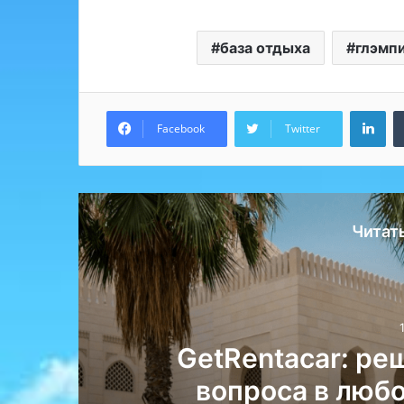
база отдыха
глэмп
Lin
Facebook
Twitter
Читат
GetRentacar: ре
вопроса в любо