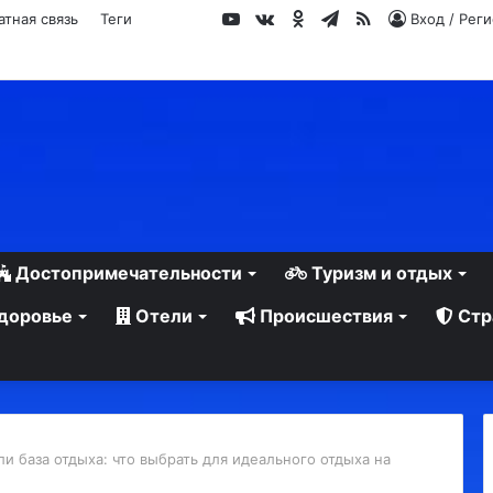
YouTube
vk.com
Одноклассники
Telegram
RSS
атная связь
Теги
Вход / Рег
Достопримечательности
Туризм и отдых
доровье
Отели
Происшествия
Стр
ли база отдыха: что выбрать для идеального отдыха на