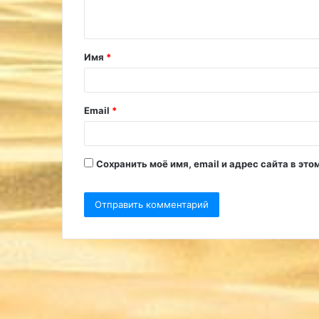
н
т
Имя
*
а
р
и
Email
*
й
*
Сохранить моё имя, email и адрес сайта в э