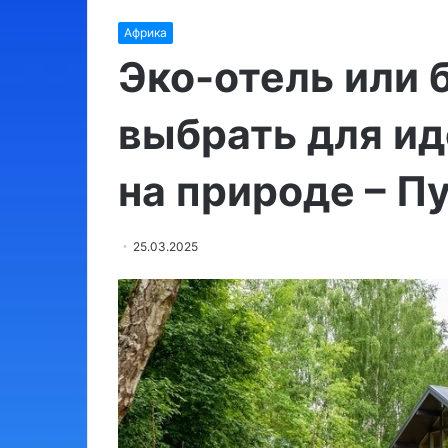
Израиль:
Африка
места,
обязательные
Эко-отель или 
для
посещения
выбрать для ид
03.08.2024
на природе – П
Израиль: мест
для посещени
25.03.2025