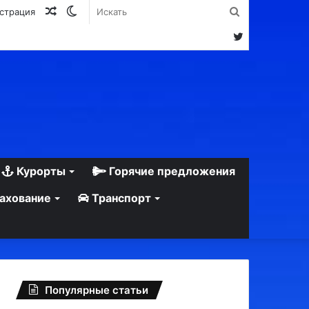
Случайная
Switch
Искать
истрация
статья
skin
Twitter
Курорты
Горячие предложения
ахование
Транспорт
Популярные статьи