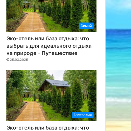
Зимой
24
16.07.2024
16.07.2024
Я ищу экскурсии на tripse.ru – Путешествие
Статьи про Америку, древние города: наследие Мачу-Пикчу
Древние города. О чем говорят камни
Эко-отель или база отдыха: что
выбрать для идеального отдыха
на природе – Путешествие
25.03.2025
Австралия
Эко-отель или база отдыха: что