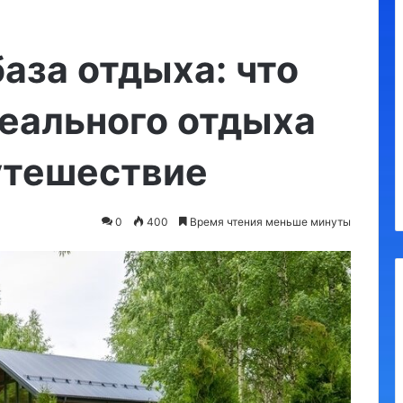
Утконос
база отдыха: что
еального отдыха
утешествие
а, обязательные
10.09.2023
я
Утконос
0
400
Время чтения меньше минуты