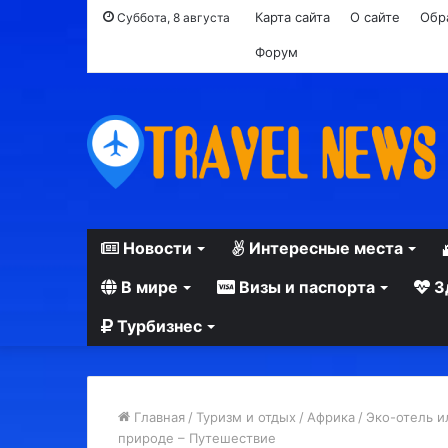
Карта сайта
О сайте
Обр
Суббота, 8 августа
Форум
Новости
Интересные места
В мире
Визы и паспорта
З
Турбизнес
Главная
/
Туризм и отдых
/
Африка
/
Эко-отель и
природе – Путешествие