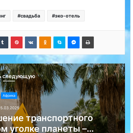
инг
свадьба
эко-отель
kedIn
Tumblr
Pinterest
Вконтакте
Одноклассники
Skype
Messenger
Печатать
ь следующую
Африка
15.03.2025
шение транспортного
м уголке планеты –