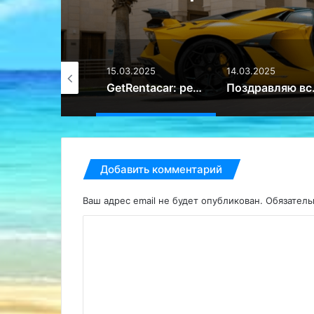
Пут
.03.2025
15.03.2025
14.03.2025
Горные вершины: место силы и вдохновения – Путешествие
GetRentacar: решение транспортного вопроса в любом уголке планеты – Путешествие
Поздравляю
Добавить комментарий
Ваш адрес email не будет опубликован.
Обязател
К
о
м
м
е