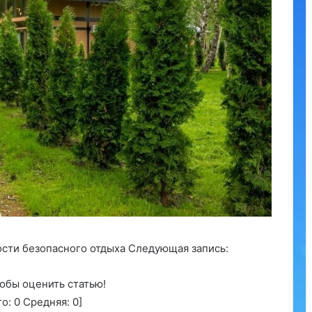
ости безопасного отдыха Следующая запись:
обы оценить статью!
го:
0
Средняя:
0
]