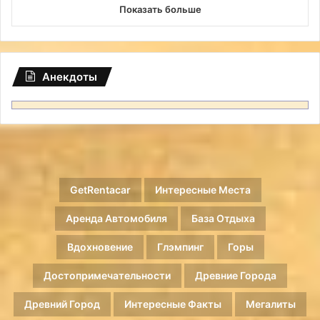
Показать больше
Анекдоты
GetRentacar
Интересные Места
Аренда Автомобиля
База Отдыха
Вдохновение
Глэмпинг
Горы
Достопримечательности
Древние Города
Древний Город
Интересные Факты
Мегалиты