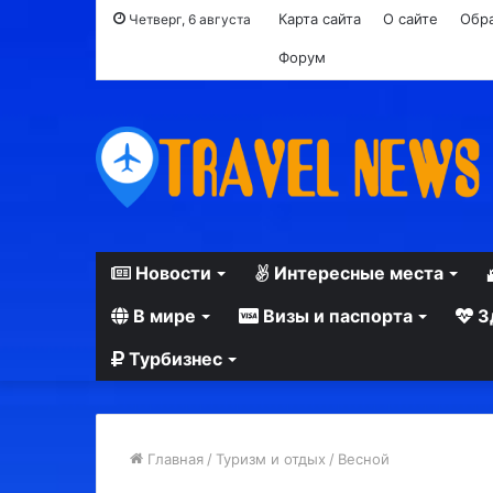
Карта сайта
О сайте
Обра
Четверг, 6 августа
Форум
Новости
Интересные места
В мире
Визы и паспорта
З
Турбизнес
Главная
/
Туризм и отдых
/
Весной