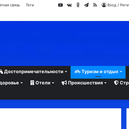
YouTube
vk.com
Одноклассники
Telegram
RSS
тная связь
Теги
Вход / Рег
Достопримечательности
Туризм и отдых
доровье
Отели
Происшествия
Стр