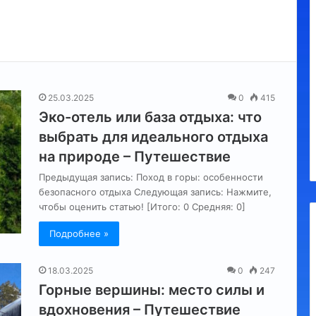
Утконос
25.03.2025
0
415
Эко-отель или база отдыха: что
а, обязательные
10.09.2023
выбрать для идеального отдыха
я
Утконос
на природе – Путешествие
Предыдущая запись: Поход в горы: особенности
безопасного отдыха Следующая запись: Нажмите,
чтобы оценить статью! [Итого: 0 Средняя: 0]
Подробнее »
18.03.2025
0
247
Горные вершины: место силы и
вдохновения – Путешествие