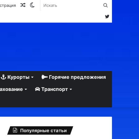
Случайная
Switch
Искать
истрация
статья
skin
Twitter
Курорты
Горячие предложения
ахование
Транспорт
Популярные статьи