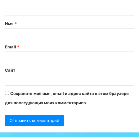
н
т
Имя
*
а
р
и
Email
*
й
*
Сайт
Сохранить моё имя, email и адрес сайта в этом браузере
для последующих моих комментариев.