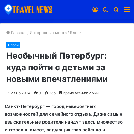
Войти
Switch
Искат
М
skin
Главная
/
Интересные места
/
Блоги
Блоги
Необычный Петербург:
куда пойти с детьми за
новыми впечатлениями
23.05.2024
0
235
Время чтения: 2 мин.
Санкт-Петербург — город невероятных
возможностей для семейного отдыха. Даже самые
взыскательные родители найдут здесь множество
интересных мест, радующих глаз ребенка и