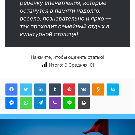
ребенку впечатления, которые
останутся в памяти надолго:
весело, познавательно и ярко —
так проходит семейный отдых в
культурной столице!
Нажмите, чтобы оценить статью!
[Итого:
0
Средняя:
0
]
LinkedIn
Tumblr
Pinterest
Вконтакте
Одноклассники
Skype
Messenger
WhatsApp
Telegram
Viber
Line
Печатать