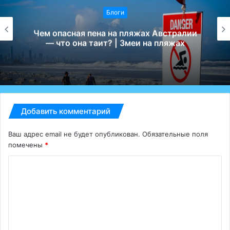
Блоги
Чем опасная пена на пляжах Австралии
— что она таит? | Змеи на пляжах
Добавить комментарий
Ваш адрес email не будет опубликован.
Обязательные поля
помечены
*
К
о
м
м
е