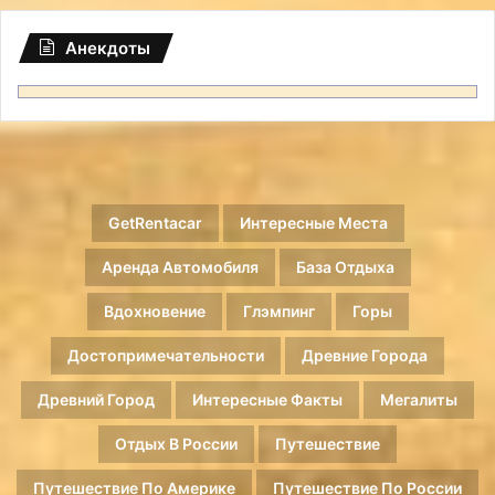
Анекдоты
GetRentacar
Интересные Места
Аренда Автомобиля
База Отдыха
Вдохновение
Глэмпинг
Горы
Достопримечательности
Древние Города
Древний Город
Интересные Факты
Мегалиты
Отдых В России
Путешествие
Путешествие По Америке
Путешествие По России