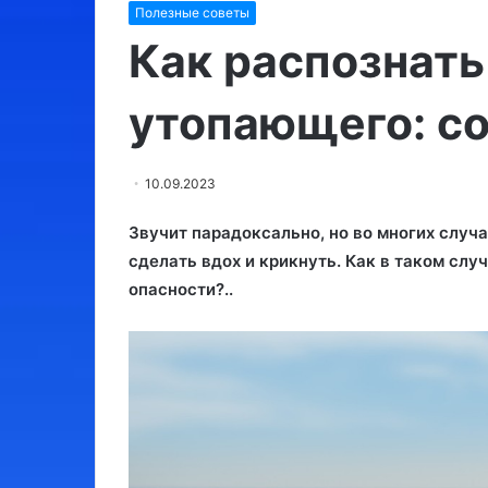
Полезные советы
Израиль:
Утконос
места,
Как распознать
обязательные
для
утопающего: с
посещения
03.08.2024
10.09.2023
Израиль: места, обязательные
10.09.2023
для посещения
Утконос
Звучит парадоксально, но во многих случа
сделать вдох и крикнуть. Как в таком слу
опасности?..