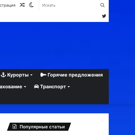
Случайная
Switch
Искать
истрация
статья
skin
Twitter
Курорты
Горячие предложения
ахование
Транспорт
Популярные статьи