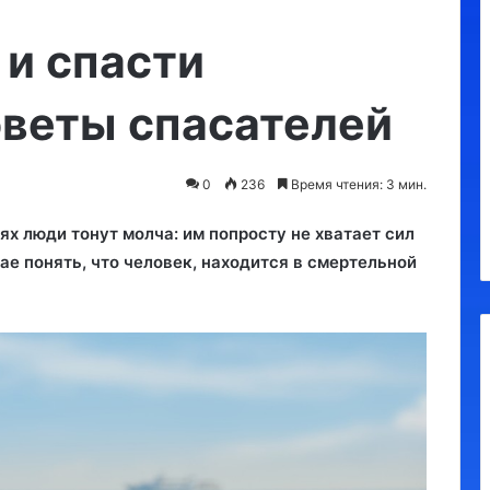
Регионам
разрешили
 и спасти
взимать
курортный
оветы спасателей
сбор
с
10.09.2023
россиян:
Регионам разрешили взимать
до
0
236
Время чтения: 3 мин.
курортный сбор с россиян: до
100
100 руб в сутки
руб
ях люди тонут молча: им попросту не хватает сил
в
чае понять, что человек, находится в смертельной
сутки