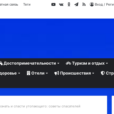
YouTube
vk.com
Одноклассники
Telegram
RSS
атная связь
Теги
Вход / Рег
Достопримечательности
Туризм и отдых
доровье
Отели
Происшествия
Стр
ознать и спасти утопающего: советы спасателей