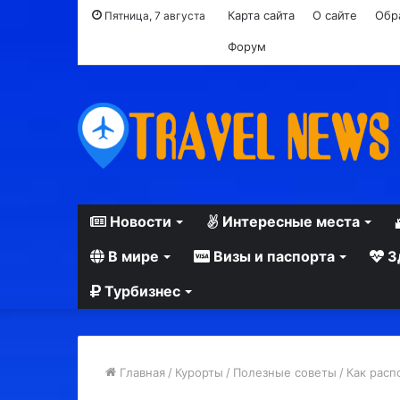
Карта сайта
О сайте
Обр
Пятница, 7 августа
Форум
Новости
Интересные места
В мире
Визы и паспорта
З
Турбизнес
Главная
/
Курорты
/
Полезные советы
/
Как расп