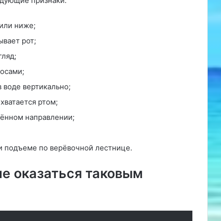
едующие признаки:
 или ниже;
ывает рот;
ляд;
лосами;
в воде вертикально;
хватается ртом;
ённом направлении;
и подъеме по верёвочной лестнице.
не оказаться таковым