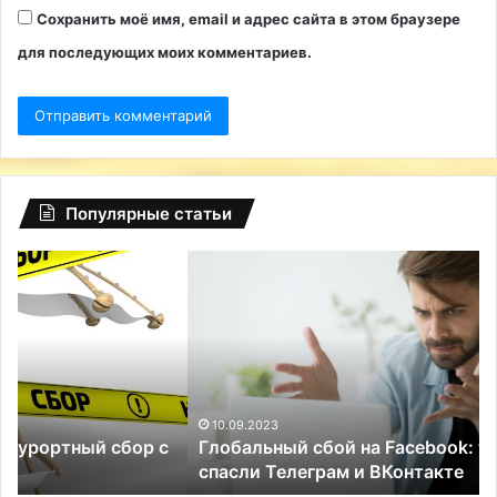
Сохранить моё имя, email и адрес сайта в этом браузере
для последующих моих комментариев.
Популярные статьи
Глобальный
Ро
сбой
об
на
5-
Facebook:
ти
туриндустрию
пр
РФ
«т
спасли
на
Телеграм
10.09.2023
Глобальный сбой на Facebook: туриндустрию РФ
и
спасли Телеграм и ВКонтакте
ВКонтакте