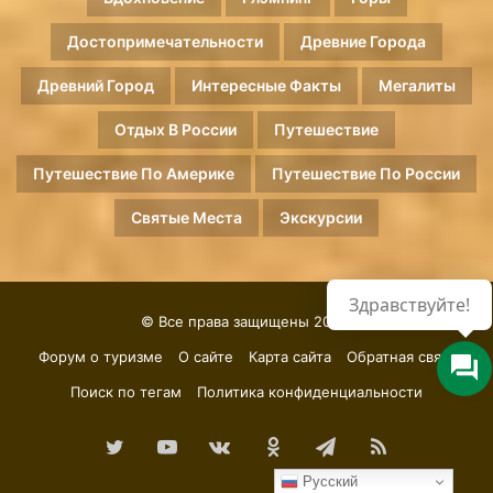
Достопримечательности
Древние Города
Древний Город
Интересные Факты
Мегалиты
Отдых В России
Путешествие
Путешествие По Америке
Путешествие По России
Святые Места
Экскурсии
© Все права защищены 2026.
Форум о туризме
О сайте
Карта сайта
Обратная связь
Поиск по тегам
Политика конфиденциальности
Twitter
YouTube
vk.com
Одноклассники
Telegram
RSS
Русский