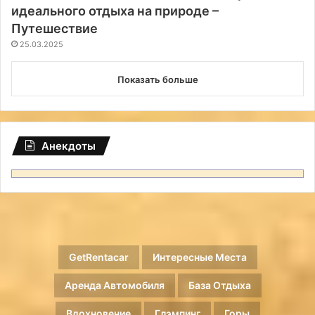
идеального отдыха на природе –
Путешествие
25.03.2025
Показать больше
Анекдоты
GetRentacar
Интересные Места
Аренда Автомобиля
База Отдыха
Вдохновение
Глэмпинг
Горы