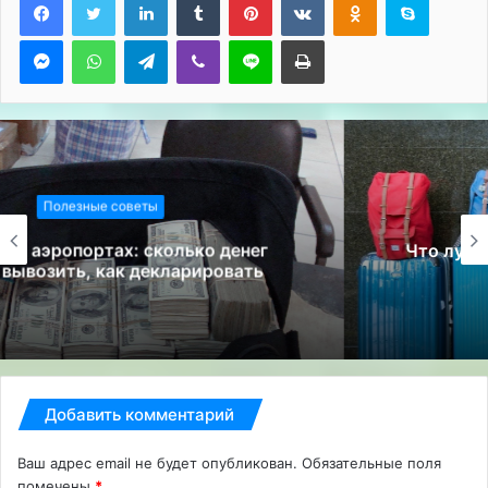
Messenger
WhatsApp
Telegram
Viber
Line
Печатать
Полезные советы
Что лучше брать в ручную кладь чемодан
или рюкзак?
Добавить комментарий
Ваш адрес email не будет опубликован.
Обязательные поля
помечены
*