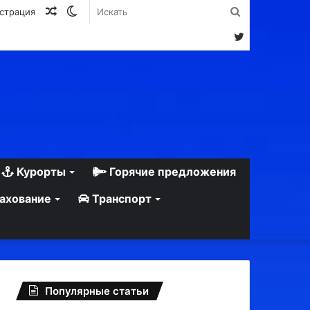
Случайная
Switch
Искать
истрация
статья
skin
Twitter
Курорты
Горячие предложения
ахование
Транспорт
Популярные статьи