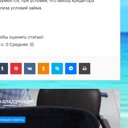
зумеется, при условии, что выбор кредитора
лиза условий займа.
обы оценить статью!
го:
0
Средняя:
0
]
kedIn
Tumblr
Pinterest
Вконтакте
Одноклассники
Skype
Messenger
Печатать
ь следующую
олезные советы