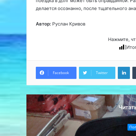
поездка в долг может быть оправданной. Ра
делается осознанно, после тщательного ана
Автор:
Руслан Кривов
Нажмите, чт
[Ито
Lin
Facebook
Twitter
Читат
П