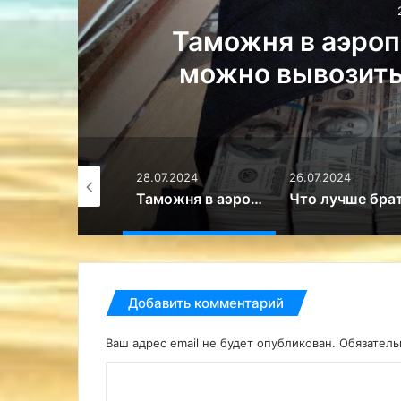
Что лучше брать 
ил
.07.2024
26.07.2024
26.07.2024
Таможня в аэропортах: сколько денег можно вывозить, как декларировать
Что лучше брать в ручную кладь чемодан или рюкзак?
Добавить комментарий
Ваш адрес email не будет опубликован.
Обязател
К