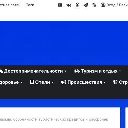
YouTube
vk.com
Одноклассники
Telegram
RSS
атная связь
Теги
Вход / Рег
Достопримечательности
Туризм и отдых
доровье
Отели
Происшествия
Стр
займы: особенности туристических кредитов и рассрочек