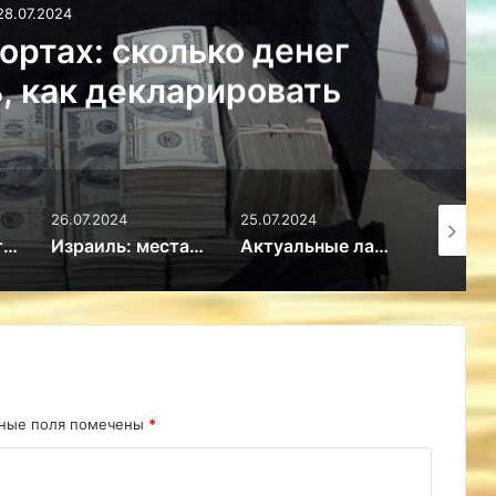
26.07.2024
в ручную кладь чемодан
и рюкзак?
25.07.2024
25.07.2024
14.07.20
Израиль: места, обязательные для посещения
Актуальные лайфхаки для отдыхающих в Турции в сезоне 2024
Разбираемся: когда лучше ехать в Питер?
ьные поля помечены
*