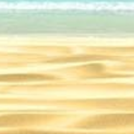
26.07.2024
Израиль: места, обяз
посещени
24
03.06.2024
24.05.2024
Как транспортировать икру в самолёте
Правила поведения в самолётах: официальные и негласные
Впихнуть невпихуемое: как правильно упаковать ручную кладь