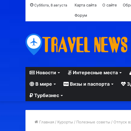
Карта сайта
О сайте
Обр
Суббота, 8 августа
Форум
Новости
Интересные места
В мире
Визы и паспорта
З
Турбизнес
Главная
/
Курорты
/
Полезные советы
/
Отпуск в