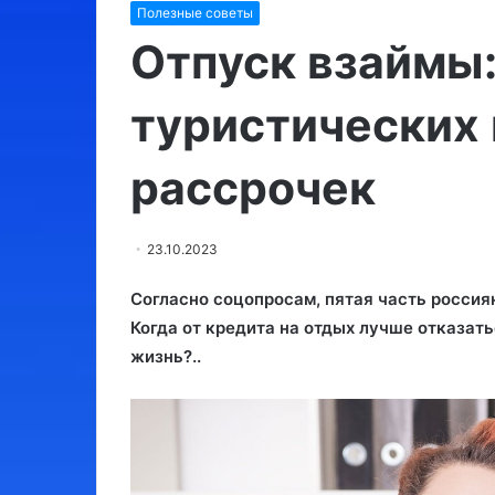
Полезные советы
Израиль:
Утконос
места,
Отпуск взаймы:
обязательные
для
туристических 
посещения
рассрочек
03.08.2024
Израиль: места, обязательные
10.09.2023
для посещения
Утконос
23.10.2023
Согласно соцопросам, пятая часть россия
Когда от кредита на отдых лучше отказать
жизнь?..