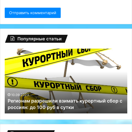
Популярные статьи
Регионам
Гл
разрешили
сб
взимать
на
курортный
Fa
сбор
ту
с
Р
россиян:
сп
до
Те
10.09.2023
Регионам разрешили взимать курортный сбор с
100
и
россиян: до 100 руб в сутки
руб
ВК
в
сутки