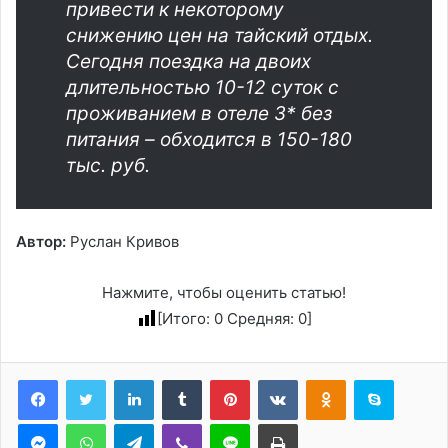
привести к некоторому
снижению цен на тайский отдых.
Сегодня поездка на двоих
длительностью 10-12 суток с
проживанием в отеле 3* без
питания – обходится в 150-180
тыс. руб.
Автор:
Руслан Кривов
Нажмите, чтобы оценить статью!
[Итого:
0
Средняя:
0
]
LinkedIn
Tumblr
Pinterest
Вконтакте
Одноклассники
Skype
Messenger
WhatsApp
Telegram
Viber
Line
Печатать