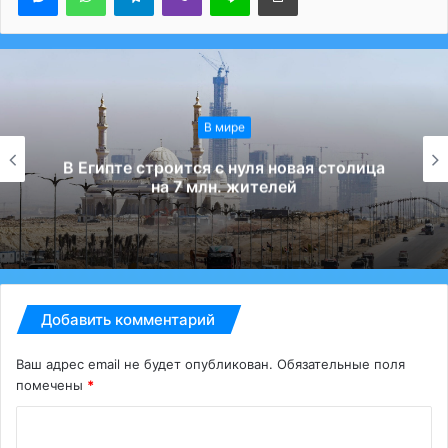
В мире
В Египте строится с нуля новая столица
на 7 млн. жителей
Добавить комментарий
Ваш адрес email не будет опубликован.
Обязательные поля
помечены
*
К