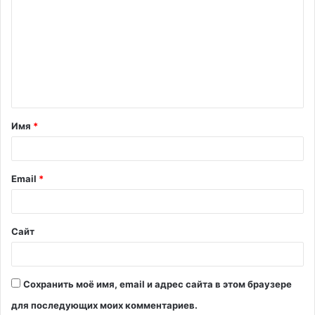
о
м
м
е
н
т
Имя
*
а
р
и
Email
*
й
*
Сайт
Сохранить моё имя, email и адрес сайта в этом браузере
для последующих моих комментариев.