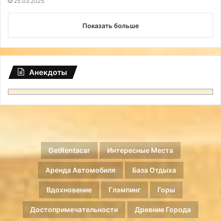
25.03.2025
Показать больше
Анекдоты
GetRentacar
Интересные Места
Аренда Автомобиля
База Отдыха
Вдохновение
Глэмпинг
Горы
Достопримечательности
Древние Города