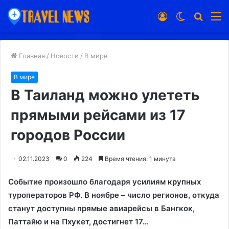
Войти
Switch
Искат
М
skin
Главная
/
Новости
/
В мире
В мире
В Таиланд можно улететь
прямыми рейсами из 17
городов России
02.11.2023
0
224
Время чтения: 1 минута
Событие произошло благодаря усилиям крупных
туроператоров РФ. В ноябре – число регионов, откуда
станут доступны прямые авиарейсы в Бангкок,
Паттайю и на Пхукет, достигнет 17…