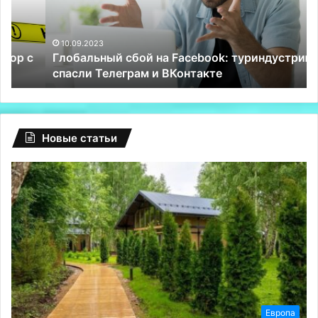
РФ
«т
спасли
на
Телеграм
10.09.2023
Глобальный сбой на Facebook: туриндустрию РФ
и
спасли Телеграм и ВКонтакте
ВКонтакте
Новые статьи
Европа