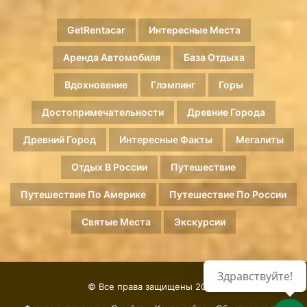
GetRentacar
Интересные Места
Аренда Автомобиля
База Отдыха
Вдохновение
Глэмпинг
Горы
Достопримечательности
Древние Города
Древний Город
Интересные Факты
Мегалиты
Отдых В России
Путешествие
Путешествие По Америке
Путешествие По России
Святые Места
Экскурсии
Здравствуйте!
© Все права защищены 2026.