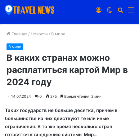
Войти
Switch
Искат
М
skin
Главная
/
Новости
/
В мире
В мире
В каких странах можно
расплатиться картой Мир в
2024 году
14.07.2024
0
275
Время чтения: 2 мин.
Таких государств не больше десятка, причем в
большинстве из них действуют те или иные
ограничения. В то же время несколько стран
готовятся к внедрению системы Мир…