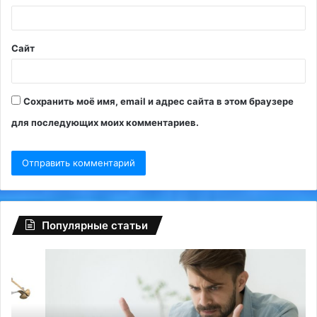
й
*
Сайт
Сохранить моё имя, email и адрес сайта в этом браузере
для последующих моих комментариев.
Популярные статьи
Глобальный
Ро
сбой
об
на
5-
Facebook:
ти
туриндустрию
пр