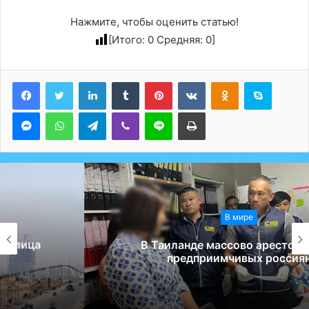
Нажмите, чтобы оценить статью!
[Итого:
0
Средняя:
0
]
LinkedIn
Tumblr
Pinterest
Вконтакте
Одноклассники
Skype
Messenger
WhatsApp
Telegram
Viber
Line
Печатать
В мире
В Таиланде массово арестовывают
предприимчивых россиян