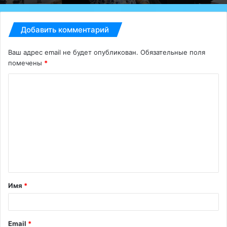
Добавить комментарий
Ваш адрес email не будет опубликован.
Обязательные поля
помечены
*
К
о
м
м
е
н
т
Имя
*
а
р
и
Email
*