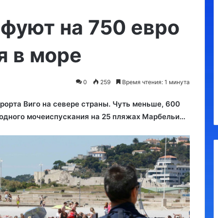
Утконос
фуют на 750 евро
я в море
0
259
Время чтения: 1 минута
а, обязательные
10.09.2023
я
Утконос
рорта Виго на севере страны. Чуть меньше, 600
одного мочеиспускания на 25 пляжах Марбельи…