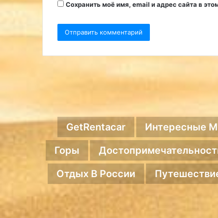
Сохранить моё имя, email и адрес сайта в э
GetRentacar
Интересные М
Горы
Достопримечательност
Отдых В России
Путешестви