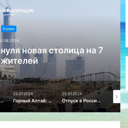
ь следующую
В мире
02.08.2024
 нуля новая столица на 7
 жителей
25.07.2024
25.07.2024
22.07.20
В Таиланде массово арестовывают предприимчивых россиян
Горный Алтай: как добраться, что посмотреть
Отпуск в России: 10 популярных направлений летнего отдыха 2024