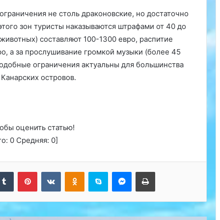
ограничения не столь драконовские, но достаточно
этого зон туристы наказываются штрафами от 40 до
 животных) составляют 100-1300 евро, распитие
о, а за прослушивание громкой музыки (более 45
Подобные ограничения актуальны для большинства
 Канарских островов.
обы оценить статью!
го:
0
Средняя:
0
]
kedIn
Tumblr
Pinterest
Вконтакте
Одноклассники
Skype
Messenger
Печатать