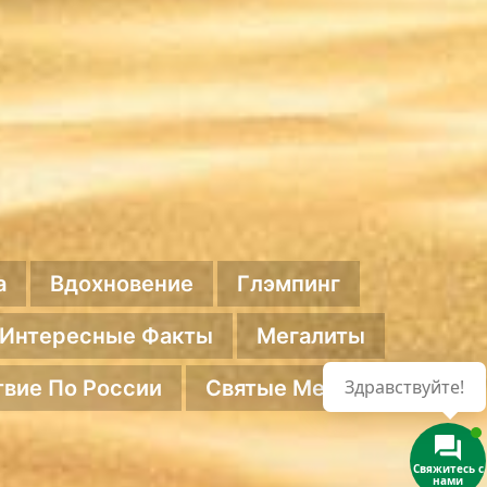
а
Вдохновение
Глэмпинг
Интересные Факты
Мегалиты
вие По России
Святые Места
Здравствуйте!
Свяжитесь с
нами