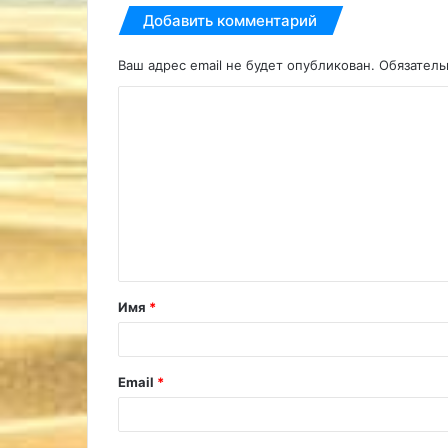
Добавить комментарий
Ваш адрес email не будет опубликован.
Обязател
К
о
м
м
е
н
т
Имя
*
а
р
и
Email
*
й
*