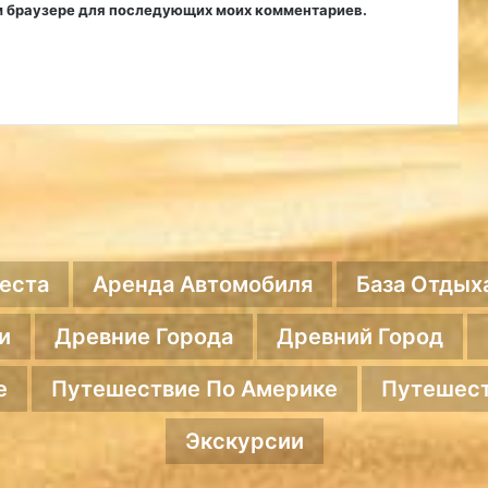
том браузере для последующих моих комментариев.
еста
Аренда Автомобиля
База Отдых
и
Древние Города
Древний Город
е
Путешествие По Америке
Путешест
Экскурсии