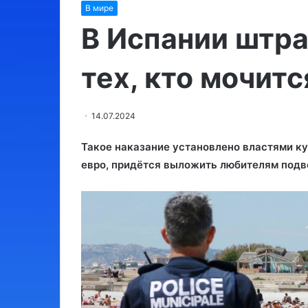
В мире
Израиль:
места,
В Испании штра
обязательные
для
тех, кто мочитс
посещения
03.08.2024
14.07.2024
Израиль: мест
для посещени
Такое наказание установлено властями ку
евро, придётся выложить любителям подв