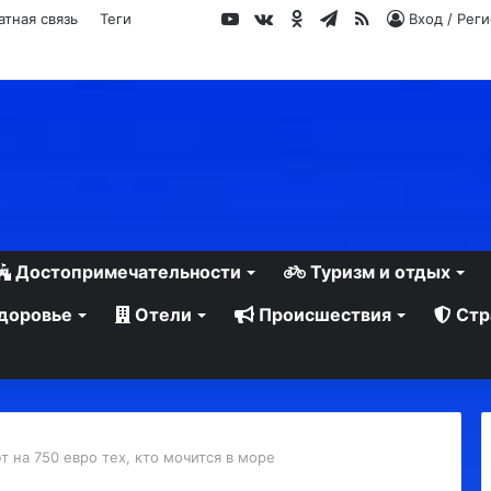
YouTube
vk.com
Одноклассники
Telegram
RSS
атная связь
Теги
Вход / Рег
Достопримечательности
Туризм и отдых
доровье
Отели
Происшествия
Стр
 на 750 евро тех, кто мочится в море