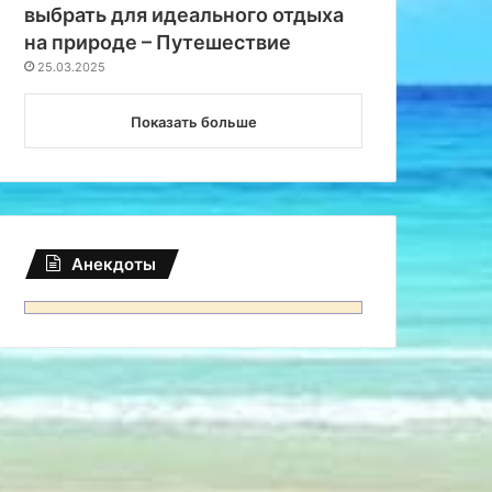
выбрать для идеального отдыха
на природе – Путешествие
25.03.2025
В мире
Показать больше
25.07.2024
В Таиланде массово а
предприимчивых 
Анекдоты
24
16.07.2024
14.07.2024
Россиян обложат 5-ти процентным «туристическим налогом»
В каких странах за публичный поцелуй можно угодить в тюрьму
В каких странах можно расплатиться картой Мир в 2024 году