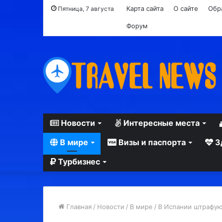
Карта сайта
О сайте
Обр
Пятница, 7 августа
Форум
Новости
Интересные места
В мире
Визы и паспорта
З
Турбизнес
Главная
/
Новости
/
В мире
/
В Испании штрафуют