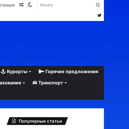
Случайная
Switch
Искать
истрация
статья
skin
Twitter
Курорты
Горячие предложения
ахование
Транспорт
Популярные статьи