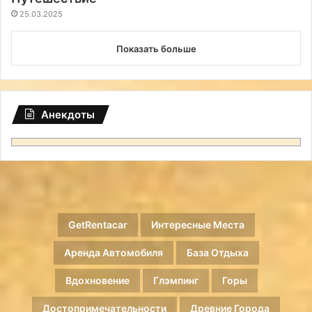
25.03.2025
Показать больше
Анекдоты
GetRentacar
Интересные Места
Аренда Автомобиля
База Отдыха
Вдохновение
Глэмпинг
Горы
Достопримечательности
Древние Города