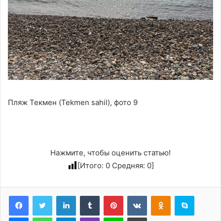
Пляж Текмен (Tekmen sahil), фото 9
Нажмите, чтобы оценить статью!
[Итого:
0
Средняя:
0
]
LinkedIn
Tumblr
Pinterest
Вконтакте
Одноклассники
Skype
Messenger
WhatsApp
Telegram
Viber
Line
Печатать