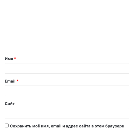
о
м
м
е
н
т
Имя
*
а
р
и
Email
*
й
*
Сайт
Сохранить моё имя, email и адрес сайта в этом браузере