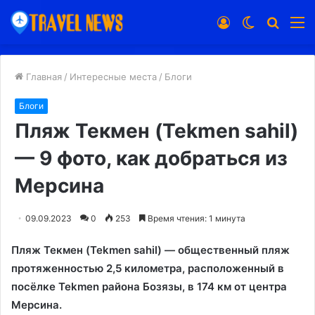
Войти
Switch
Искат
М
skin
Главная
/
Интересные места
/
Блоги
Блоги
Пляж Текмен (Tekmen sahil)
— 9 фото, как добраться из
Мерсина
09.09.2023
0
253
Время чтения: 1 минута
Пляж Текмен (Tekmen sahil) — общественный пляж
протяженностью 2,5 километра, расположенный в
посёлке Tekmen района Бозязы, в 174 км от центра
Мерсина.