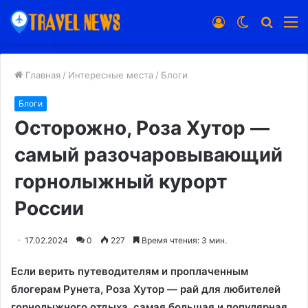
Войти
Switch
Искат
М
skin
Главная
/
Интересные места
/
Блоги
Блоги
Осторожно, Роза Хутор —
самый разочаровывающий
горнолыжный курорт
России
17.02.2024
0
227
Время чтения: 3 мин.
Если верить путеводителям и проплаченным
блогерам Рунета, Роза Хутор — рай для любителей
горнолыжного отдыха, самая большая и популярная