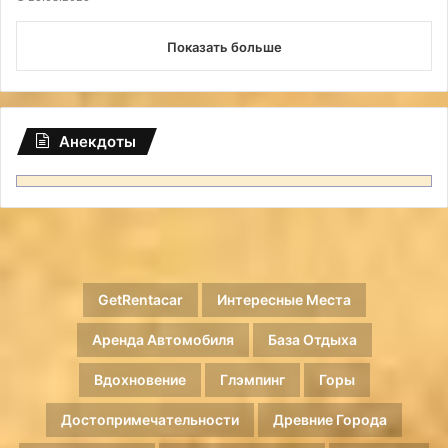
Показать больше
Анекдоты
GetRentacar
Интересные Места
Аренда Автомобиля
База Отдыха
Вдохновение
Глэмпинг
Горы
Достопримечательности
Древние Города