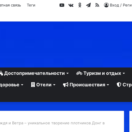
YouTube
vk.com
Одноклассники
Telegram
RSS
атная связь
Теги
Вход / Рег
Достопримечательности
Туризм и отдых
доровье
Отели
Происшествия
Стр
дя и Ветра – уникальное творение плотников Донг в