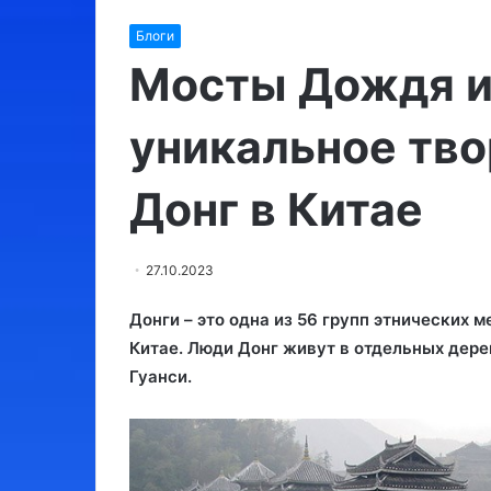
Израиль:
Утконос
Блоги
места,
обязательные
Мосты Дождя и
для
посещения
уникальное тво
03.08.2024
Донг в Китае
Израиль: места, обязательные
10.09.2023
для посещения
Утконос
27.10.2023
Донги – это одна из 56 групп этнических
Китае
. Люди Донг живут в отдельных дере
Гуанси.