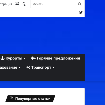
Случайная
Switch
Искать
истрация
статья
skin
Twitter
Курорты
Горячие предложения
ахование
Транспорт
Популярные статьи