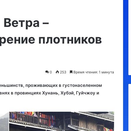
Регионам
разрешили
взимать
 Ветра –
курортный
сбор
рение плотников
с
10.09.2023
россиян:
Регионам разрешили взимать
до
курортный сбор с россиян: до
100
100 руб в сутки
руб
в
сутки
0
253
Время чтения: 1 минута
 меньшинств, проживающих в густонаселенном
внях в провинциях Хунань, Хубэй, Гуйчжоу и