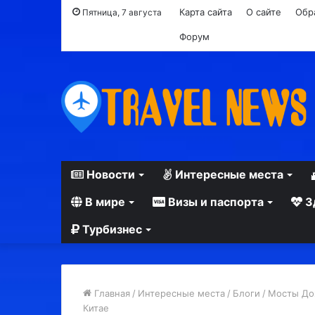
Карта сайта
О сайте
Обр
Пятница, 7 августа
Форум
Новости
Интересные места
В мире
Визы и паспорта
З
Турбизнес
Главная
/
Интересные места
/
Блоги
/
Мосты Дож
Китае