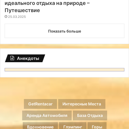
идеального отдыха на природе –
Путешествие
25.03.2025
Показать больше
Анекдоты
GetRentacar
Интересные Места
Аренда Автомобиля
База Отдыха
Вдохновение
Глэмпинг
Горы