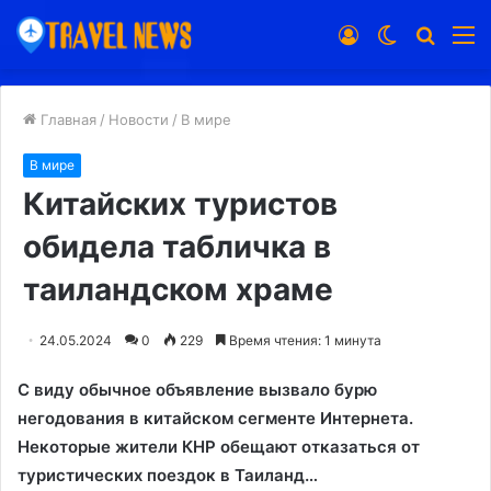
Войти
Switch
Искат
М
skin
Главная
/
Новости
/
В мире
В мире
Китайских туристов
обидела табличка в
таиландском храме
24.05.2024
0
229
Время чтения: 1 минута
С виду обычное объявление вызвало бурю
негодования в китайском сегменте Интернета.
Некоторые жители КНР обещают отказаться от
туристических поездок в Таиланд…