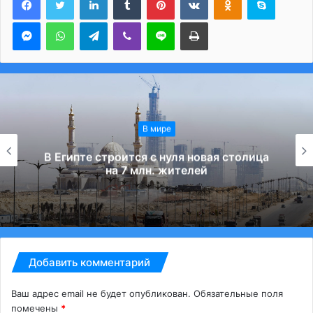
Messenger
WhatsApp
Telegram
Viber
Line
Печатать
В мире
В Египте строится с нуля новая столица
на 7 млн. жителей
Добавить комментарий
Ваш адрес email не будет опубликован.
Обязательные поля
помечены
*