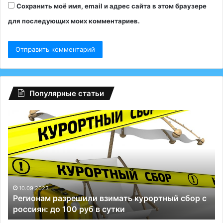
Сохранить моё имя, email и адрес сайта в этом браузере
для последующих моих комментариев.
Популярные статьи
Регионам
Гл
разрешили
сб
взимать
на
курортный
Fa
сбор
ту
с
Р
россиян:
сп
до
Те
10.09.2023
Регионам разрешили взимать курортный сбор с
100
и
россиян: до 100 руб в сутки
руб
ВК
в