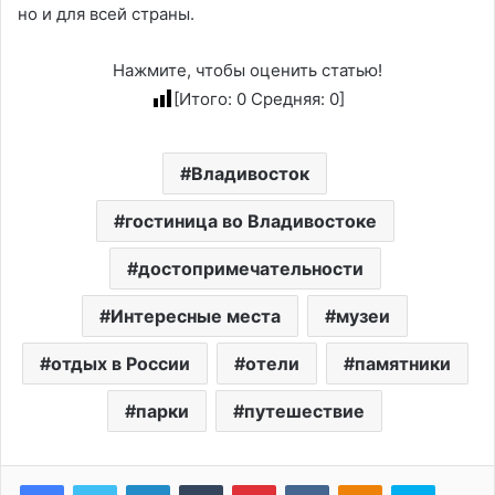
но и для всей страны.
Нажмите, чтобы оценить статью!
[Итого:
0
Средняя:
0
]
Владивосток
гостиница во Владивостоке
достопримечательности
Интересные места
музеи
отдых в России
отели
памятники
парки
путешествие
LinkedIn
Tumblr
Pinterest
Вконтакте
Одноклассники
Skype