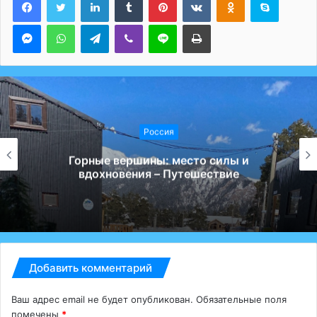
Messenger
WhatsApp
Telegram
Viber
Line
Печатать
Россия
Горные вершины: место силы и
вдохновения – Путешествие
Добавить комментарий
Ваш адрес email не будет опубликован.
Обязательные поля
помечены
*