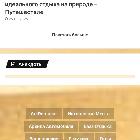
идеального отдыха на природе –
Путешествие
25.03.2025
Показать больше
Анекдоты
GetRentacar
Интересные Места
Аренда Автомобиля
База Отдыха
Вдохновение
Глэмпинг
Горы