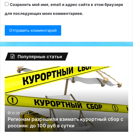
Сохранить моё имя, email и адрес сайта в этом браузере
для последующих моих комментариев.
Популярные статьи
Регионам
Гл
разрешили
сб
взимать
на
курортный
Fa
сбор
ту
с
Р
россиян:
сп
до
Те
10.09.2023
Регионам разрешили взимать курортный сбор с
100
и
россиян: до 100 руб в сутки
руб
ВК
в