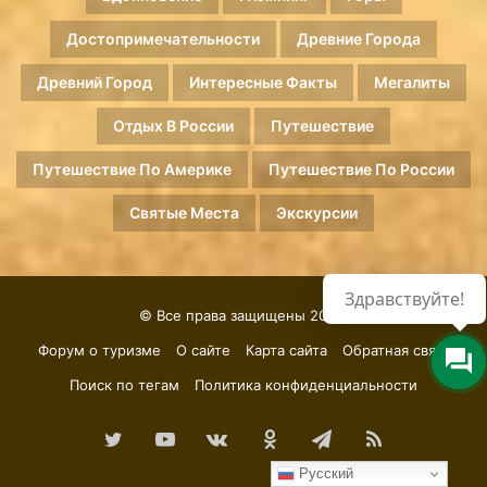
Достопримечательности
Древние Города
Древний Город
Интересные Факты
Мегалиты
Отдых В России
Путешествие
Путешествие По Америке
Путешествие По России
Святые Места
Экскурсии
Здравствуйте!
© Все права защищены 2026.
Форум о туризме
О сайте
Карта сайта
Обратная связь
Поиск по тегам
Политика конфиденциальности
Twitter
YouTube
vk.com
Одноклассники
Telegram
RSS
Русский