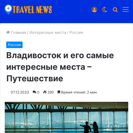
Войти
Switch
Искат
М
skin
Главная
/
Интересные места
/
Россия
Россия
Владивосток и его самые
интересные места –
Путешествие
07.12.2023
0
290
Время чтения: 2 мин.