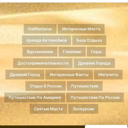
GetRentacar
Интересные Места
Аренда Автомобиля
База Отдыха
Вдохновение
Глэмпинг
Горы
Достопримечательности
Древние Города
Древний Город
Интересные Факты
Мегалиты
Отдых В России
Путешествие
Путешествие По Америке
Путешествие По России
Святые Места
Экскурсии