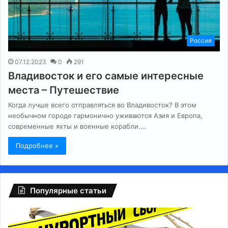
Россия
07.12.2023
0
291
Владивосток и его самые интересные
места – Путешествие
Когда лучше всего отправляться во Владивосток? В этом
необычном городе гармонично уживаются Азия и Европа,
современные яхты и военные корабли.…
Подробнее »
Популярные статьи
Регионам
Гл
разрешили
сб