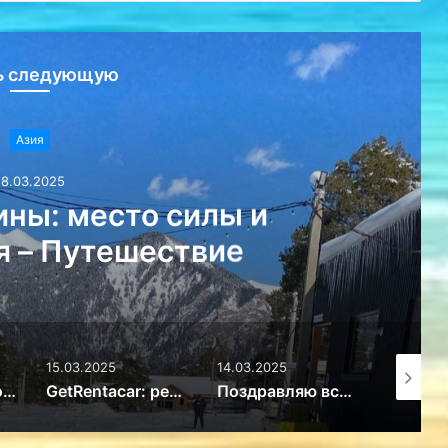
ь следующую
Азия
18.03.2025
 мировоззрение: почему
и ценить игрушки –
ешествие
14.03.2025
14.03.2025
14.03.20
 решение транспортного вопроса в любом уголке планеты – Путешествие
Поздравляю всех женщин с 8 марта! – Путешествие
Как выбрать отель в Иркутске? Советы для комфортного отдыха – Путешествие