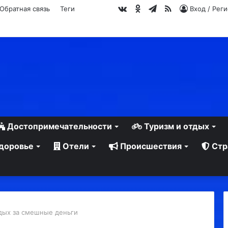
vk.com
Одноклассники
Telegram
RSS
Обратная связь
Теги
Вход / Рег
Достопримечательности
Туризм и отдых
доровье
Отели
Происшествия
Стр
дых за смешные деньги