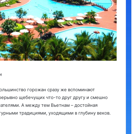
и
Большинство горожан сразу же вспоминают
рерывно щебечущих что-то друг другу и смешно
ателями. А между тем Вьетнам – достойная
турными традициями, уходящими в глубину веков.