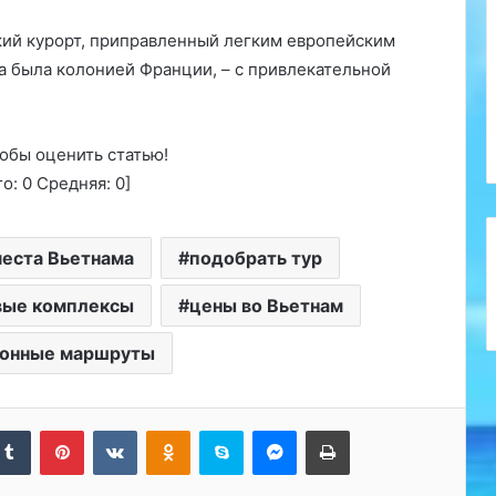
кий курорт, приправленный легким европейским
а была колонией Франции, – с привлекательной
обы оценить статью!
го:
0
Средняя:
0
]
еста Вьетнама
подобрать тур
вые комплексы
цены во Вьетнам
ионные маршруты
kedIn
Tumblr
Pinterest
Вконтакте
Одноклассники
Skype
Messenger
Печатать