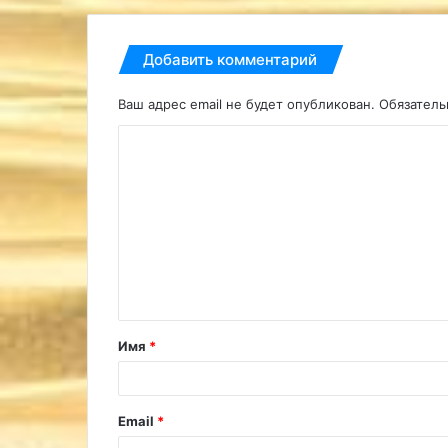
Добавить комментарий
Ваш адрес email не будет опубликован.
Обязател
К
о
м
м
е
н
т
Имя
*
а
р
и
Email
*
й