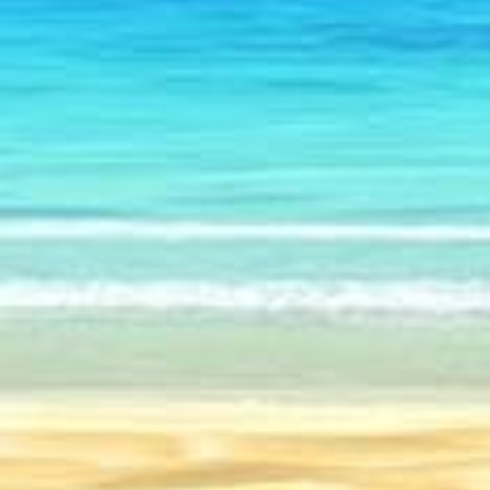
Азия
15.03.2025
GetRentacar: решение т
вопроса в любом уголк
Путешестви
25
14.03.2025
19.02.2025
Отель с бассейном в Пересыпи – Путешествие
Туры по России: Откройте многогранность родной земли – Путешествие
Дубай – рай для путешественников – Путешествие