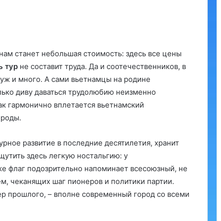
ам станет небольшая стоимость: здесь все цены
ь тур
не составит труда. Да и соотечественников, в
 уж и много. А сами вьетнамцы на родине
лько диву даваться трудолюбию неизменно
 как гармонично вплетается вьетнамский
ироды.
урное развитие в последние десятилетия, хранит
утить здесь легкую ностальгию: у
е флаг подозрительно напоминает всесоюзный, не
ем, чеканящих шаг пионеров и политики партии.
ер прошлого, – вполне современный город со всеми