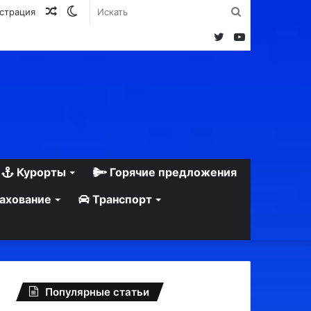
Случайная
Switch
Искать
истрация
статья
skin
Twitter
YouTube
Курорты
Горячие предложения
ахование
Транспорт
Популярные статьи