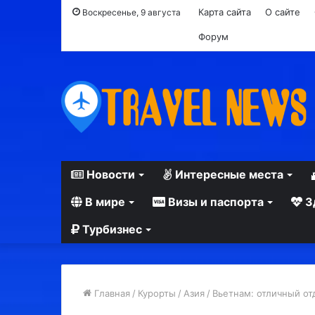
Карта сайта
О сайте
Воскресенье, 9 августа
Форум
Новости
Интересные места
В мире
Визы и паспорта
З
Турбизнес
Главная
/
Курорты
/
Азия
/
Вьетнам: отличный от