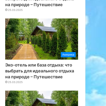
на природе – Путешествие
25.03.2025
Америка
Азия
Эко-отель или база отдыха: что
18.03.2025
выбрать для идеального отдыха
Избыток или новое мирово
на природе – Путешествие
дети перестали ценит
25.03.2025
Путешестви