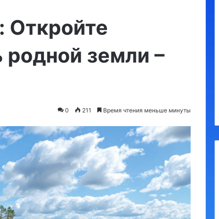
Утконос
: Откройте
 родной земли –
а, обязательные
10.09.2023
я
Утконос
0
211
Время чтения меньше минуты