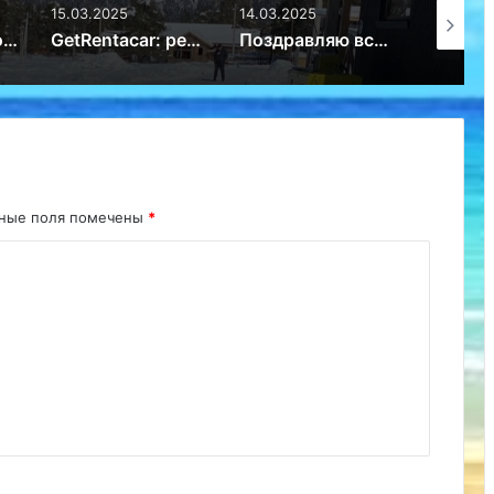
15.03.2025
14.03.2025
14.03.20
Избыток или новое мировоззрение: почему дети перестали ценить игрушки – Путешествие
GetRentacar: решение транспортного вопроса в любом уголке планеты – Путешествие
Поздравляю всех женщин с 8 марта! – Путешествие
ьные поля помечены
*