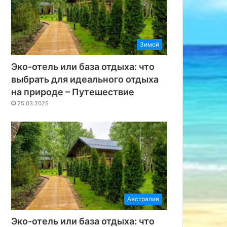
25
14.03.2025
19.02.2025
Как выбрать отель в Иркутске? Советы для комфортного отдыха – Путешествие
Отель с бассейном в Пересыпи – Путешествие
Дубай – рай для путешественников – Путешествие
Зимой
Эко-отель или база отдыха: что
выбрать для идеального отдыха
на природе – Путешествие
25.03.2025
Австралия
Эко-отель или база отдыха: что