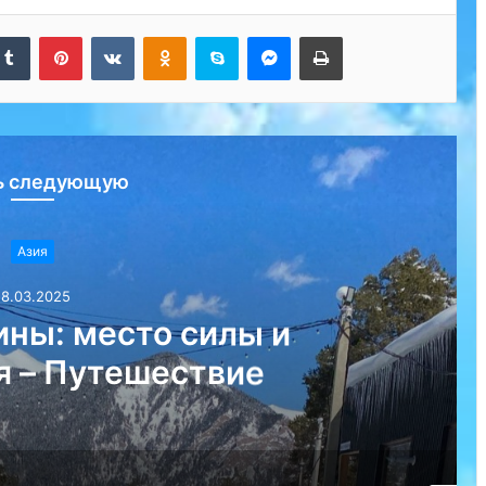
kedIn
Tumblr
Pinterest
Вконтакте
Одноклассники
Skype
Messenger
Печатать
ь следующую
Азия
18.03.2025
ны: место силы и
я – Путешествие