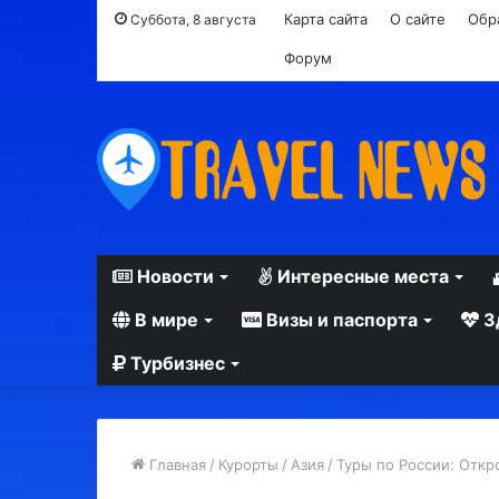
Карта сайта
О сайте
Обр
Суббота, 8 августа
Форум
Новости
Интересные места
В мире
Визы и паспорта
З
Турбизнес
Главная
/
Курорты
/
Азия
/
Туры по России: Откр