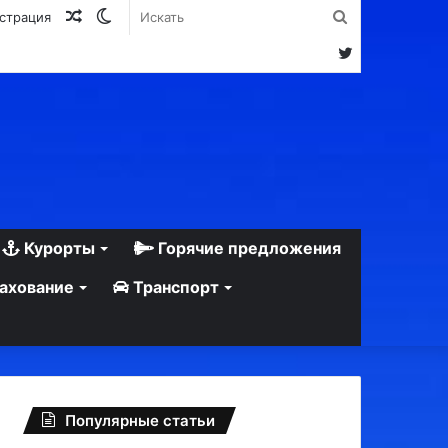
Случайная
Switch
Искать
истрация
статья
skin
Twitter
Курорты
Горячие предложения
ахование
Транспорт
Популярные статьи