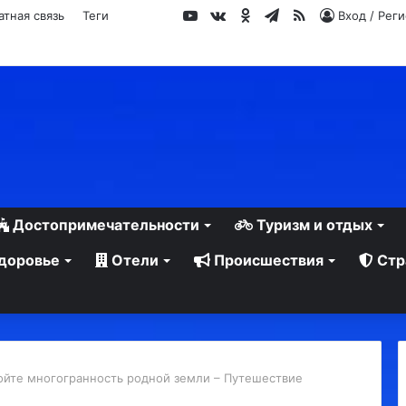
YouTube
vk.com
Одноклассники
Telegram
RSS
атная связь
Теги
Вход / Рег
Достопримечательности
Туризм и отдых
доровье
Отели
Происшествия
Стр
ойте многогранность родной земли – Путешествие