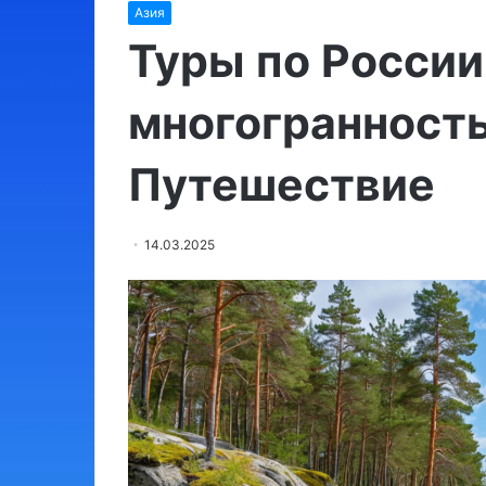
Азия
Израиль:
места,
Туры по России
обязательные
для
многогранность
посещения
Путешествие
03.08.2024
Израиль: мест
для посещени
14.03.2025