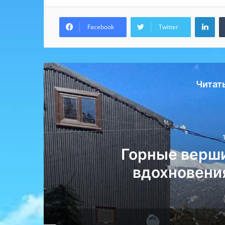
Lin
Facebook
Twitter
Читат
ля
Горные верши
вдохновени