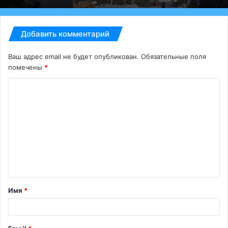
Добавить комментарий
Ваш адрес email не будет опубликован.
Обязательные поля
помечены
*
К
о
м
м
е
н
т
Имя
*
а
р
и