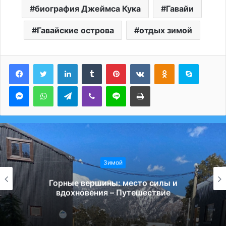
биография Джеймса Кука
Гавайи
Гавайские острова
отдых зимой
LinkedIn
Tumblr
Pinterest
Вконтакте
Одноклассники
Skype
Messenger
WhatsApp
Telegram
Viber
Line
Печатать
Зимой
Горные вершины: место силы и
вдохновения – Путешествие