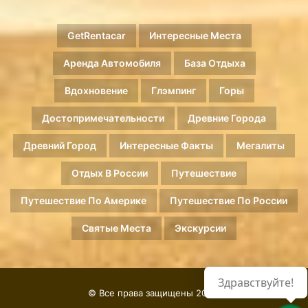
GetRentacar
Интересные Места
Аренда Автомобиля
База Отдыха
Вдохновение
Глэмпинг
Горы
Достопримечательности
Древние Города
Древний Город
Интересные Факты
Мегалиты
Отдых В России
Путешествие
Путешествие По Америке
Путешествие По России
Святые Места
Экскурсии
Здравствуйте!
© Все права защищены 2026.