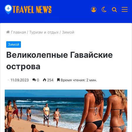
Войти
Switch
Искат
М
skin
Главная
/
Туризм и отдых
/
Зимой
Зимой
Великолепные Гавайские
острова
11.09.2023
0
254
Время чтения: 2 мин.