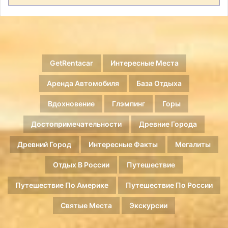
GetRentacar
Интересные Места
Аренда Автомобиля
База Отдыха
Вдохновение
Глэмпинг
Горы
Достопримечательности
Древние Города
Древний Город
Интересные Факты
Мегалиты
Отдых В России
Путешествие
Путешествие По Америке
Путешествие По России
Святые Места
Экскурсии