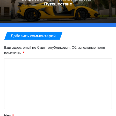
Путешествие
Добавить комментарий
Ваш адрес email не будет опубликован.
Обязательные поля
помечены
*
К
о
м
м
е
н
т
Имя
*