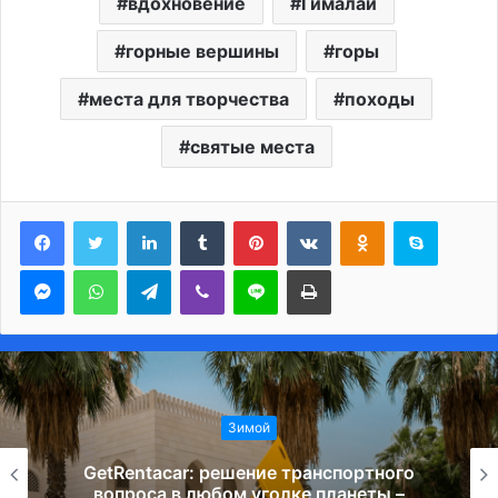
вдохновение
Гималаи
горные вершины
горы
места для творчества
походы
святые места
LinkedIn
Tumblr
Pinterest
Вконтакте
Одноклассники
Skype
Messenger
WhatsApp
Telegram
Viber
Line
Печатать
Зимой
GetRentacar: решение транспортного
вопроса в любом уголке планеты –