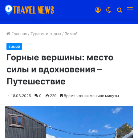
Войти
Switch
Искат
М
skin
Главная
/
Туризм и отдых
/
Зимой
Зимой
Горные вершины: место
силы и вдохновения –
Путешествие
18.03.2025
0
229
Время чтения меньше минуты