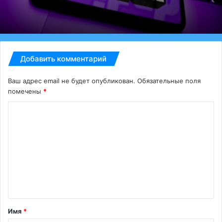
Добавить комментарий
Ваш адрес email не будет опубликован.
Обязательные поля
помечены
*
К
о
м
м
е
н
т
Имя
*
а