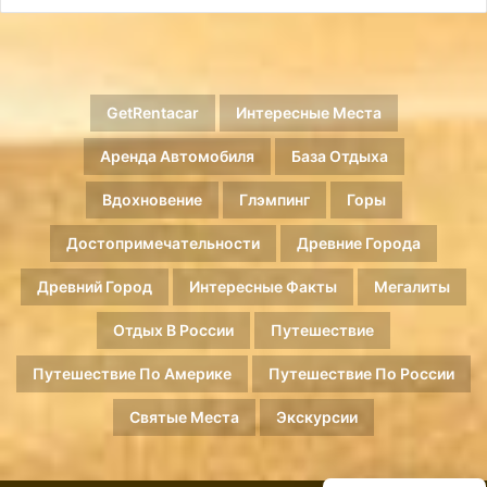
GetRentacar
Интересные Места
Аренда Автомобиля
База Отдыха
Вдохновение
Глэмпинг
Горы
Достопримечательности
Древние Города
Древний Город
Интересные Факты
Мегалиты
Отдых В России
Путешествие
Путешествие По Америке
Путешествие По России
Святые Места
Экскурсии