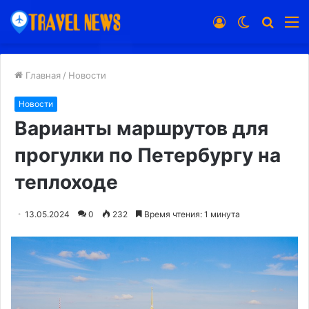
Войти
Switch
Искат
М
skin
Главная
/
Новости
Новости
Варианты маршрутов для
прогулки по Петербургу на
теплоходе
13.05.2024
0
232
Время чтения: 1 минута