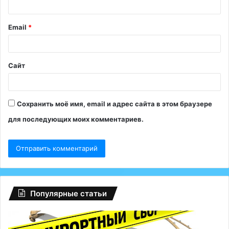
р
и
Email
*
й
*
Сайт
Сохранить моё имя, email и адрес сайта в этом браузере
для последующих моих комментариев.
Популярные статьи
Регионам
Глоб
разрешили
сбой