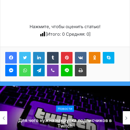
Нажмите, чтобы оценить статью!
[Итого:
0
Средняя:
0
]
LinkedIn
Tumblr
Pinterest
Вконтакте
Одноклассники
Skype
Messenger
WhatsApp
Telegram
Viber
Line
Печатать
Новости
Для чего нужна накрутка подписчиков в
Twitch