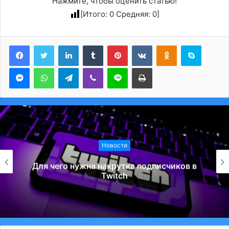
Нажмите, чтобы оценить статью!
[Итого:
0
Средняя:
0
]
LinkedIn
Tumblr
Pinterest
Вконтакте
Одноклассники
Skype
Messenger
WhatsApp
Telegram
Viber
Line
Печатать
Новости
одписчиков в
Какие неполадки часто вс
легковых машинах V