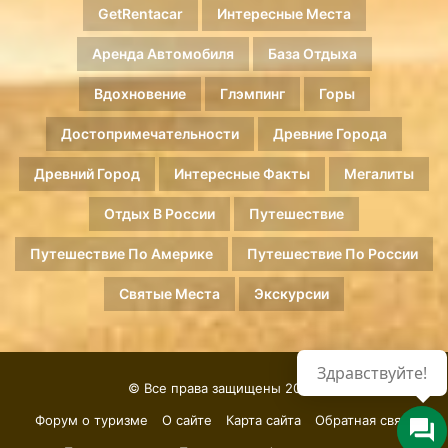
GetRentacar
Интересные Места
Аренда Автомобиля
База Отдыха
Вдохновение
Глэмпинг
Горы
Достопримечательности
Древние Города
Древний Город
Интересные Факты
Мегалиты
Отдых В России
Путешествие
Путешествие По Америке
Путешествие По России
Святые Места
Экскурсии
Здравствуйте!
© Все права защищены 2026.
Форум о туризме
О сайте
Карта сайта
Обратная связь