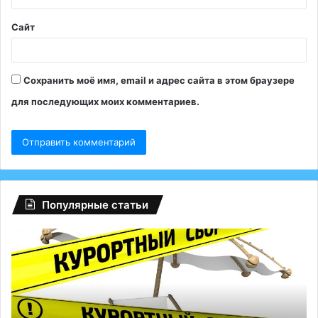
*
Сайт
Сохранить моё имя, email и адрес сайта в этом браузере
для последующих моих комментариев.
Популярные статьи
Глобальный
сбой
на
Facebook:
туриндустрию
РФ