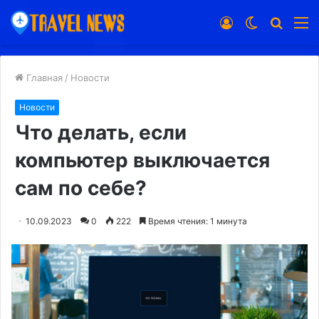
Войти
Switch
Искат
М
skin
Главная
/
Новости
Новости
Что делать, если
компьютер выключается
сам по себе?
10.09.2023
0
222
Время чтения: 1 минута