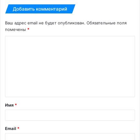
Добавить комментарий
Ваш адрес email не будет опубликован.
Обязательные поля
помечены
*
К
о
м
м
е
н
т
Имя
*
а
р
и
Email
*
й