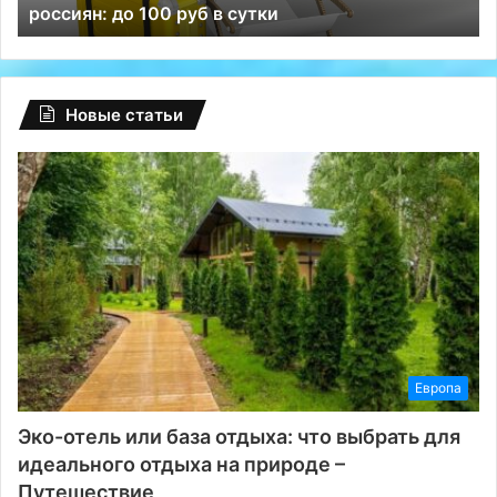
россиян: до 100 руб в сутки
руб
ВК
в
сутки
Новые статьи
Европа
Эко-отель или база отдыха: что выбрать для
идеального отдыха на природе –
Путешествие