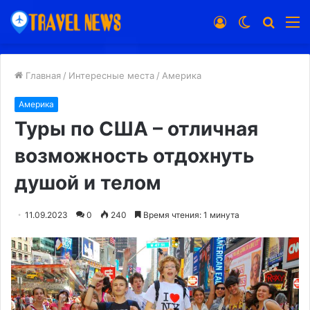
Войти
Switch
Искат
М
skin
Главная
/
Интересные места
/
Америка
Америка
Туры по США – отличная
возможность отдохнуть
душой и телом
11.09.2023
0
240
Время чтения: 1 минута