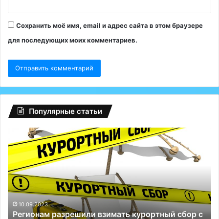
Сохранить моё имя, email и адрес сайта в этом браузере
для последующих моих комментариев.
Популярные статьи
Регионам
Гл
разрешили
сб
взимать
на
курортный
Fa
сбор
ту
с
Р
россиян:
сп
до
Те
10.09.2023
Регионам разрешили взимать курортный сбор с
100
и