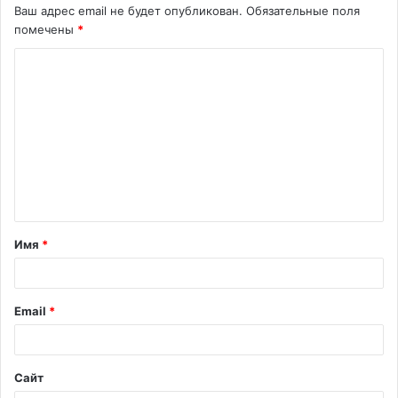
Ваш адрес email не будет опубликован.
Обязательные поля
помечены
*
К
о
м
м
е
н
т
Имя
*
а
р
и
Email
*
й
*
Сайт