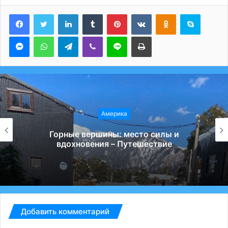
LinkedIn
Tumblr
Pinterest
Вконтакте
Одноклассники
Skype
Messenger
WhatsApp
Telegram
Viber
Line
Печатать
Америка
Горные вершины: место силы и
вдохновения – Путешествие
Добавить комментарий