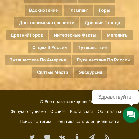
Вдохновение
Глэмпинг
Горы
Достопримечательности
Древние Города
Древний Город
Интересные Факты
Мегалиты
Отдых В России
Путешествие
Путешествие По Америке
Путешествие По России
Святые Места
Экскурсии
Здравствуйте!
© Все права защищены 2026.
Форум о туризме
О сайте
Карта сайта
Обратная связь
Поиск по тегам
Политика конфиденциальности
Twitter
YouTube
vk.com
Одноклассники
Telegram
RSS