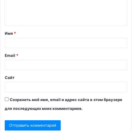
е
н
т
Имя
*
а
р
и
Email
*
й
*
Сайт
Сохранить моё имя, email и адрес сайта в этом браузере
для последующих моих комментариев.