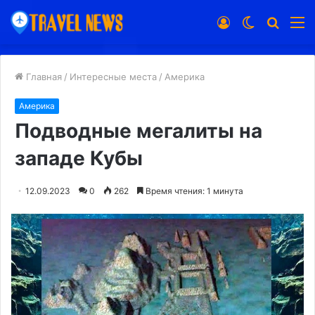
Войти
Switch
Искат
М
skin
Главная
/
Интересные места
/
Америка
Америка
Подводные мегалиты на
западе Кубы
12.09.2023
0
262
Время чтения: 1 минута