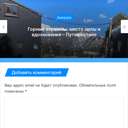
Америка
Горные вершины: место силы и
вдохновения – Путешествие
Добавить комментарий
Ваш адрес email не будет опубликован.
Обязательные поля
помечены
*
К
о
м
м