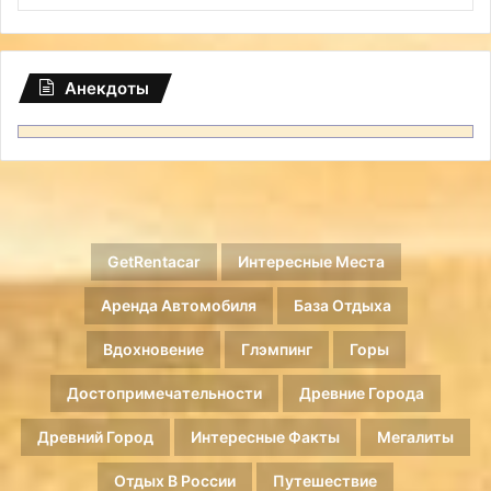
Анекдоты
GetRentacar
Интересные Места
Аренда Автомобиля
База Отдыха
Вдохновение
Глэмпинг
Горы
Достопримечательности
Древние Города
Древний Город
Интересные Факты
Мегалиты
Отдых В России
Путешествие