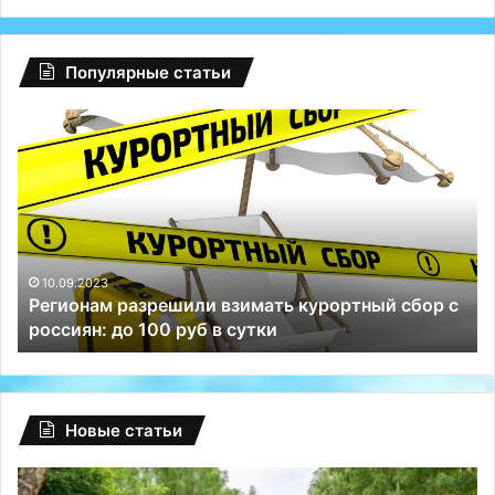
Популярные статьи
Глобальный
сбой
на
Facebook:
туриндустрию
РФ
спасли
Телеграм
10.09.2023
и взимать курортный сбор с
Глобальный сбой на Fa
и
 в сутки
спасли Телеграм и ВКо
ВКонтакте
Новые статьи