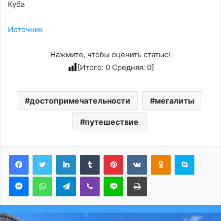
Куба
Источник
Нажмите, чтобы оценить статью!
[Итого:
0
Средняя:
0
]
достопримечательности
мегалиты
путешествие
LinkedIn
Tumblr
Pinterest
Вконтакте
Одноклассники
Skype
Messenger
WhatsApp
Telegram
Viber
Line
Печатать