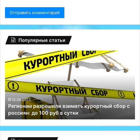
Популярные статьи
Регионам
Гл
разрешили
сб
взимать
на
курортный
Fa
сбор
ту
с
Р
россиян:
сп
до
Те
10.09.2023
Регионам разрешили взимать курортный сбор с
100
и
россиян: до 100 руб в сутки
руб
ВК
в
сутки