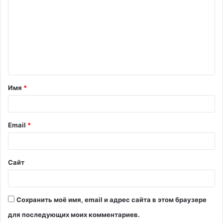
м
м
е
н
т
Имя
*
а
р
и
Email
*
й
*
Сайт
Сохранить моё имя, email и адрес сайта в этом браузере
для последующих моих комментариев.