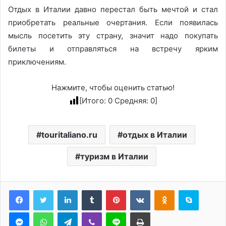
Отдых в Италии давно перестал быть мечтой и стал
приобретать реальные очертания. Если появилась
мысль посетить эту страну, значит надо покупать
билеты и отправляться на встречу ярким
приключениям.
Нажмите, чтобы оценить статью!
[Итого:
0
Средняя:
0
]
touritaliano.ru
отдых в Италии
туризм в Италии
LinkedIn
Tumblr
Pinterest
Вконтакте
Одноклассники
Skype
Messenger
WhatsApp
Telegram
Viber
Line
Печатать