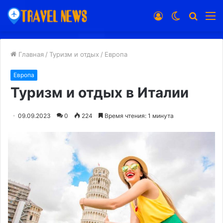
Войти
Switch
Искат
М
skin
Главная
/
Туризм и отдых
/
Европа
Европа
Туризм и отдых в Италии
09.09.2023
0
224
Время чтения: 1 минута