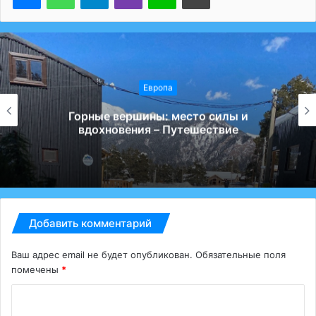
Европа
Горные вершины: место силы и
вдохновения – Путешествие
Добавить комментарий
Ваш адрес email не будет опубликован.
Обязательные поля
помечены
*
К
о