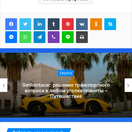
LinkedIn
Tumblr
Pinterest
Вконтакте
Одноклассники
Skype
Messenger
WhatsApp
Telegram
Viber
Line
Печатать
Европа
GetRentacar: решение транспортного
вопроса в любом уголке планеты –
Путешествие