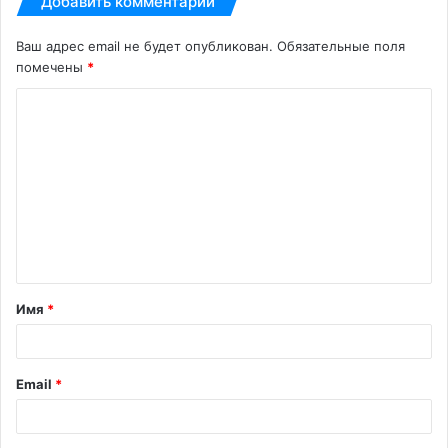
Добавить комментарий
Ваш адрес email не будет опубликован.
Обязательные поля
помечены
*
К
о
м
м
е
н
т
Имя
*
а
р
и
Email
*
й
*