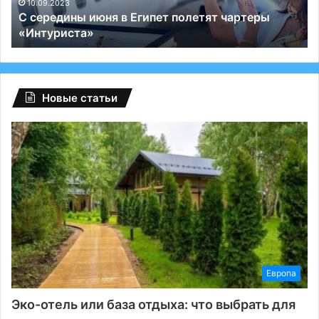
«Интуриста»
дл
10.09.2023
С середины июня в Египет полетят чартеры
ид
«Интуриста»
от
на
пр
–
Пу
Новые статьи
Европа
Эко-отель или база отдыха: что выбрать для