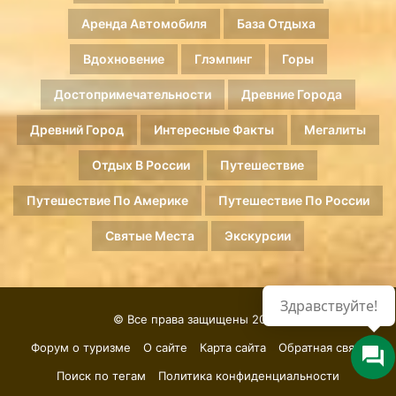
Аренда Автомобиля
База Отдыха
Вдохновение
Глэмпинг
Горы
Достопримечательности
Древние Города
Древний Город
Интересные Факты
Мегалиты
Отдых В России
Путешествие
Путешествие По Америке
Путешествие По России
Святые Места
Экскурсии
Здравствуйте!
© Все права защищены 2026.
Форум о туризме
О сайте
Карта сайта
Обратная связь
Поиск по тегам
Политика конфиденциальности