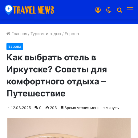
Войти
Switch
Искат
М
skin
Главная
/
Туризм и отдых
/
Европа
Европа
Как выбрать отель в
Иркутске? Советы для
комфортного отдыха –
Путешествие
12.03.2025
0
203
Время чтения меньше минуты