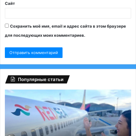
Сайт
Сохранить моё имя, email и адрес сайта в этом браузере
для последующих моих комментариев.
Популярные статьи
С
Эк
середины
от
июня
ил
в
ба
Египет
от
полетят
чт
чартеры
вы