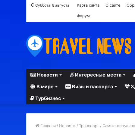
Карта сайта
О сайте
Обр
Суббота, 8 августа
Форум
Новости
Интересные места
В мире
Визы и паспорта
З
Турбизнес
Главная
/
Новости
/
Транспорт
/
Самые популярн