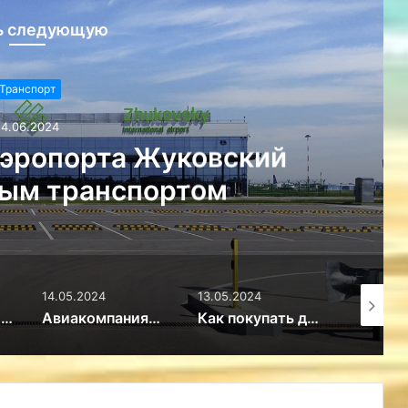
ь следующую
порта Жуковский
ранспортом
14.05.2024
13.05.2024
22.04.2024
Авиакомпаниям каких стран запрещено летать в Евросоюз
Как покупать дешевые авиабилеты в 2024 году