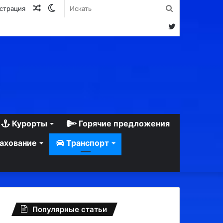
Случайная
Switch
Искать
истрация
статья
skin
Twitter
Курорты
Горячие предложения
ахование
Транспорт
Популярные статьи