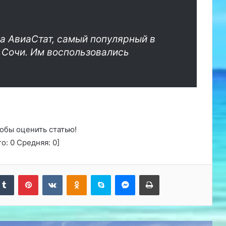
ва АвиаСтат, самый популярный в
 Сочи. Им воспользовались
.
обы оценить статью!
го:
0
Средняя:
0
]
kedIn
Tumblr
Pinterest
Вконтакте
Одноклассники
Skype
Messenger
Печатать