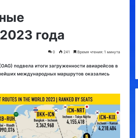
Утконос
Регионам
разрешили
рные
взимать
курортный
2023 года
сбор
с
10.09.2023
россиян:
Региона
до
0
241
Время чтения: 1 минута
ные
курортны
10.09.2023
100
Утконос
100 руб 
руб
e (OAG) подвела итоги загруженности авиарейсов в
в
рнейших международных маршрутов оказались
сутки