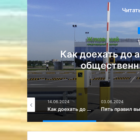
Читат
Транспорт
14.06.2024
Как доехать до аэро
общественным т
.2024
14.06.2024
03.06.2024
Что делать, если авиакомпания повредила чемодан
Как доехать до аэропорта Жуковский общественным транспортом
Пять правил выживания в самолёте, попавшем в турбулентность