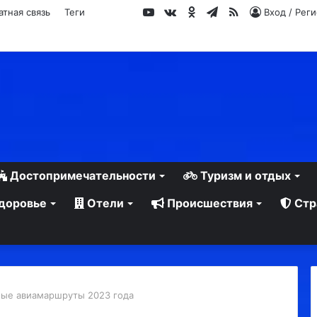
YouTube
vk.com
Одноклассники
Telegram
RSS
атная связь
Теги
Вход / Рег
Достопримечательности
Туризм и отдых
доровье
Отели
Происшествия
Стр
ые авиамаршруты 2023 года