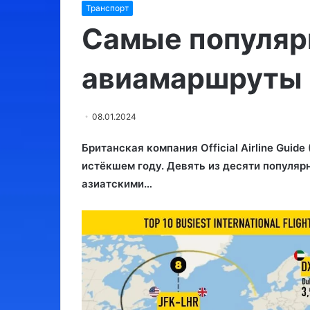
Транспорт
Израиль:
места,
Самые популя
обязательные
для
авиамаршруты 
посещения
03.08.2024
08.01.2024
Израиль: места, обязатель
для посещения
Британская компания Official Airline Guid
истёкшем году. Девять из десяти популя
азиатскими…