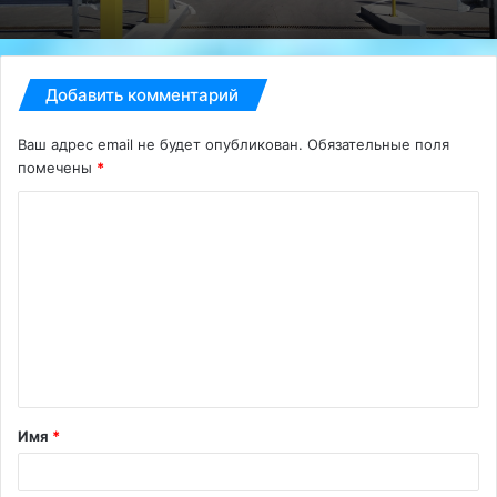
Добавить комментарий
Ваш адрес email не будет опубликован.
Обязательные поля
помечены
*
К
о
м
м
е
н
т
Имя
*
а
р