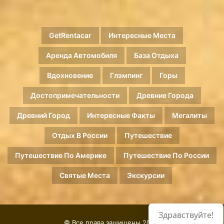
GetRentacar
Интересные Места
Аренда Автомобиля
База Отдыха
Вдохновение
Глэмпинг
Горы
Достопримечательности
Древние Города
Древний Город
Интересные Факты
Мегалиты
Отдых В России
Путешествие
Путешествие По Америке
Путешествие По России
Святые Места
Экскурсии
Здравствуйте!
© Все права защищены 2026.