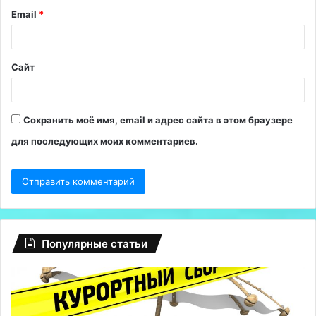
и
Email
*
й
*
Сайт
Сохранить моё имя, email и адрес сайта в этом браузере
для последующих моих комментариев.
Популярные статьи
Глобальный
Р
сбой
о
на
5-