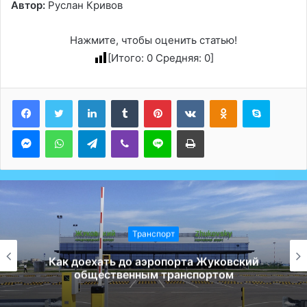
Автор:
Руслан Кривов
Нажмите, чтобы оценить статью!
[Итого:
0
Средняя:
0
]
LinkedIn
Tumblr
Pinterest
Вконтакте
Одноклассники
Skype
Messenger
WhatsApp
Telegram
Viber
Line
Печатать
Транспорт
Пять правил выживания в самолёте,
попавшем в турбулентность