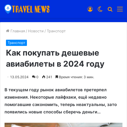
Войти
Switch
Искат
М
skin
Главная
/
Новости
/
Транспорт
Транспорт
Как покупать дешевые
авиабилеты в 2024 году
13.05.2024
0
241
Время чтения: 3 мин.
В текущем году рынок авиабилетов претерпел
изменения. Некоторые лайфхаки, ещё недавно
помогавшие сэкономить, теперь неактуальны, зато
появились новые способы сберечь деньги…