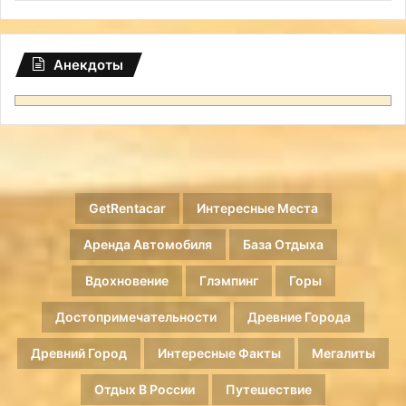
Анекдоты
GetRentacar
Интересные Места
Аренда Автомобиля
База Отдыха
Вдохновение
Глэмпинг
Горы
Достопримечательности
Древние Города
Древний Город
Интересные Факты
Мегалиты
Отдых В России
Путешествие