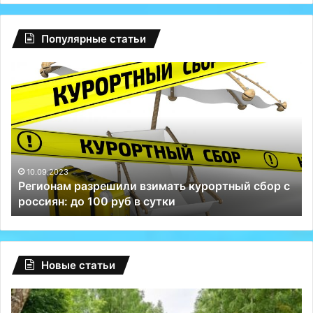
Популярные статьи
Регионам
Гл
разрешили
сб
взимать
на
курортный
Fa
сбор
ту
с
Р
россиян:
сп
до
Те
10.09.2023
Регионам разрешили взимать курортный сбор с
100
и
россиян: до 100 руб в сутки
руб
ВК
в
сутки
Новые статьи