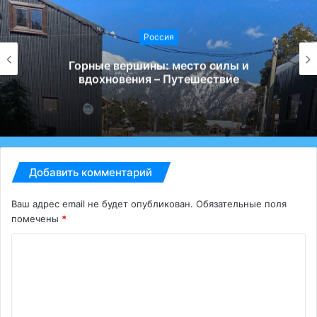
Россия
Горные вершины: место силы и
вдохновения – Путешествие
Добавить комментарий
Ваш адрес email не будет опубликован.
Обязательные поля
помечены
*
К
о
м
м