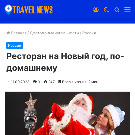
Войти
Switch
Искат
М
skin
Главная
/
Достопримечательности
/
Россия
Россия
Ресторан на Новый год, по-
домашнему
11.09.2023
0
247
Время чтения: 2 мин.