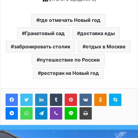
где отмечать Новый год
Гранатовый сад
доставка еды
забронировать столик
отдых в Москве
путешествие по России
ресторан на Новый год
LinkedIn
Tumblr
Pinterest
Вконтакте
Одноклассники
Skype
Messenger
WhatsApp
Telegram
Viber
Line
Печатать