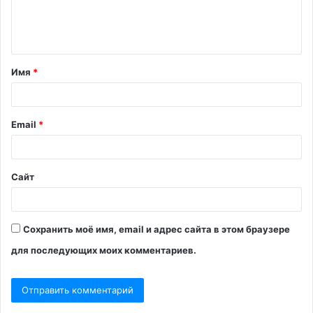
е
н
т
Имя
*
а
р
и
Email
*
й
*
Сайт
Сохранить моё имя, email и адрес сайта в этом браузере
для последующих моих комментариев.