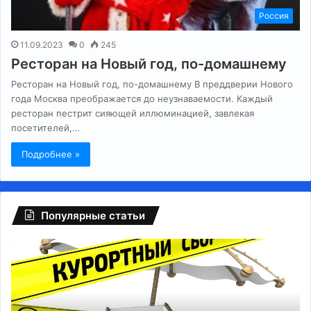
Россия
11.09.2023
0
245
Ресторан на Новый год, по-домашнему
Ресторан на Новый год, по-домашнему В преддверии Нового
года Москва преображается до неузнаваемости. Каждый
ресторан пестрит сияющей иллюминацией, завлекая
посетителей,…
Подробнее »
Популярные статьи
Регионам
Гл
разрешили
сб
взимать
на
курортный
Fa
сбор
ту