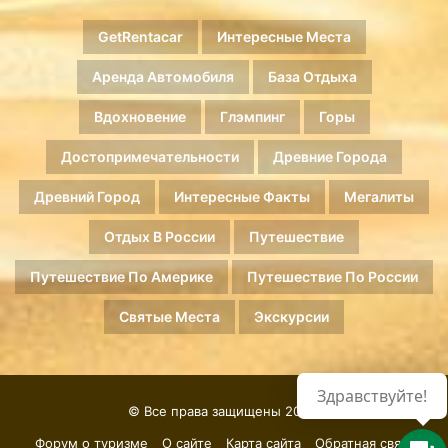
GetRentacar
Интересные Места
Аренда Автомобиля
База Отдыха
Вдохновение
Глэмпинг
Горы
Достопримечательности
Древние Города
Древний Город
Интересные Факты
Мегалиты
Отдых В России
Путешествие
Путешествие По Америке
Путешествие По России
Святые Места
Экскурсии
Здравствуйте!
© Все права защищены 2026.
Форум о туризме
О сайте
Карта сайта
Обратная связь