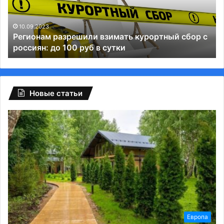
с
Р
россиян:
сп
до
Те
10.09.2023
Регионам разрешили взимать курортный сбор с
100
и
россиян: до 100 руб в сутки
руб
ВК
в
сутки
Новые статьи
Европа