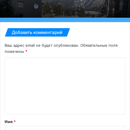
Добавить комментарий
Ваш адрес email не будет опубликован.
Обязательные поля
помечены
*
К
о
м
м
е
н
т
Имя
*
а