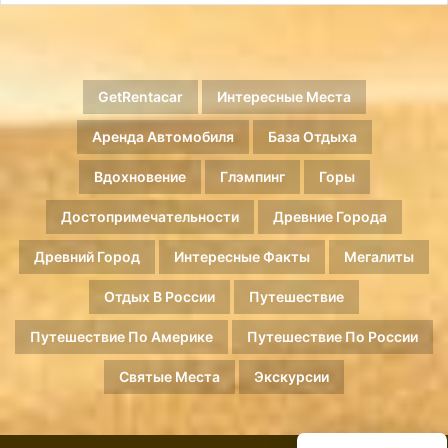
GetRentacar
Интересные Места
Аренда Автомобиля
База Отдыха
Вдохновение
Глэмпинг
Горы
Достопримечательности
Древние Города
Древний Город
Интересные Факты
Мегалиты
Отдых В России
Путешествие
Путешествие По Америке
Путешествие По России
Святые Места
Экскурсии