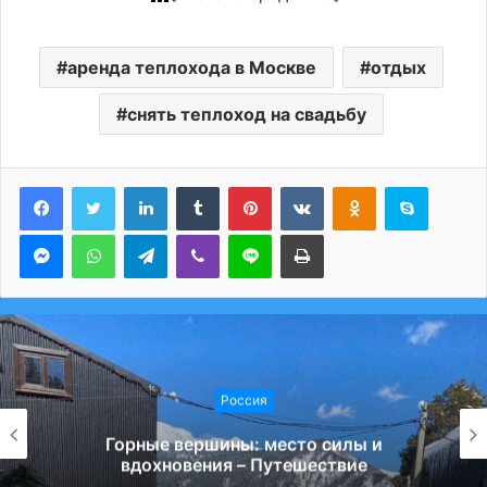
аренда теплохода в Москве
отдых
снять теплоход на свадьбу
LinkedIn
Tumblr
Pinterest
Вконтакте
Одноклассники
Skype
Messenger
WhatsApp
Telegram
Viber
Line
Печатать
Россия
Горные вершины: место силы и
вдохновения – Путешествие