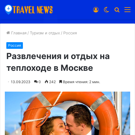
Войти
Switch
Искат
М
skin
Главная
/
Туризм и отдых
/
Россия
Россия
Развлечения и отдых на
теплоходе в Москве
13.09.2023
0
242
Время чтения: 2 мин.