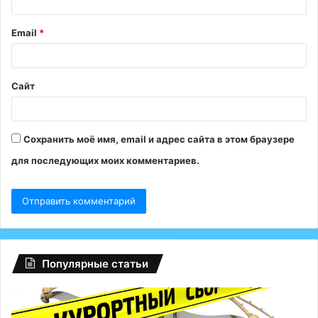
р
и
Email
*
й
*
Сайт
Сохранить моё имя, email и адрес сайта в этом браузере
для последующих моих комментариев.
Популярные статьи
Регионам
Гл
разрешили
сб