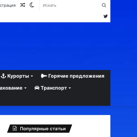
Случайная
Switch
Искать
истрация
статья
skin
Twitter
Курорты
Горячие предложения
ахование
Транспорт
Популярные статьи