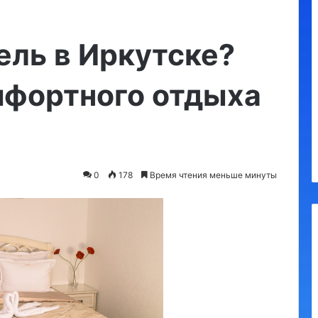
Утконос
ель в Иркутске?
мфортного отдыха
а, обязательные
10.09.2023
я
Утконос
0
178
Время чтения меньше минуты