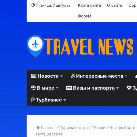
Карта сайта
О сайте
Обр
Пятница, 7 августа
Форум
Новости
Интересные места
В мире
Визы и паспорта
З
Турбизнес
Главная
/
Туризм и отдых
/
Россия
/
Как выбрать
Путешествие