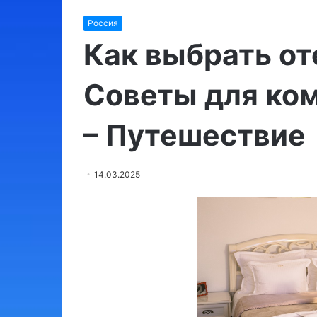
Израиль:
Россия
места,
обязательные
Как выбрать от
для
посещения
Советы для ко
03.08.2024
– Путешествие
Израиль: мест
для посещени
14.03.2025