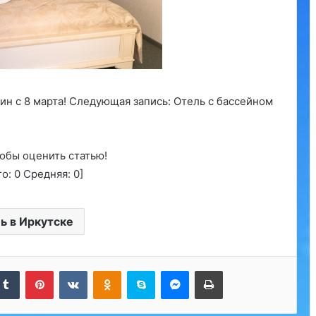
н с 8 марта! Следующая запись: Отель с бассейном
обы оценить статью!
го:
0
Средняя:
0
]
ь в Иркутске
kedIn
Tumblr
Pinterest
Вконтакте
Одноклассники
Skype
Messenger
Печатать