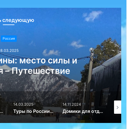
ь следующую
Россия
18.03.2025
ны: место силы и
я – Путешествие
14.03.2025
14.11.2024
15.09.20
 решение транспортного вопроса в любом уголке планеты – Путешествие
Туры по России: Откройте многогранность родной земли – Путешествие с Begin-Journey
Домики для отдыха в Казани на берегу Свияги – Путешествие