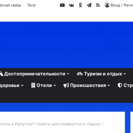
YouTube
vk.com
Одноклассники
Telegram
RSS
атная связь
Теги
Вход / Рег
Достопримечательности
Туризм и отдых
доровье
Отели
Происшествия
Стр
 отель в Иркутске? Советы для комфортного отдыха –