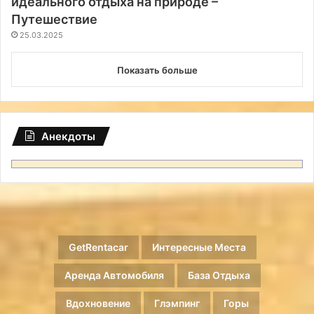
идеального отдыха на природе –
Путешествие
25.03.2025
Показать больше
Анекдоты
GetRentacar
Интересные Места
Аренда Автомобиля
База Отдыха
Вдохновение
Глэмпинг
Горы