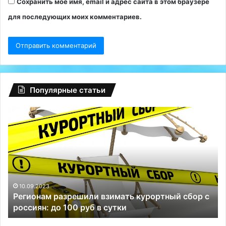
Сохранить моё имя, email и адрес сайта в этом браузере
для последующих моих комментариев.
Популярные статьи
Регионам
Гл
разрешили
сб
взимать
на
курортный
Fa
сбор
ту
с
Р
россиян:
сп
до
Те
10.09.2023
Регионам разрешили взимать курортный сбор с
100
и
россиян: до 100 руб в сутки
руб
ВК
в