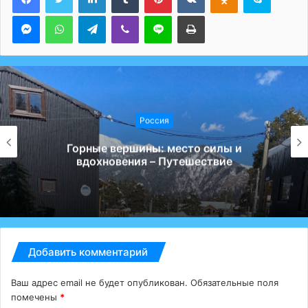
Messenger
WhatsApp
Telegram
Viber
Line
Печатать
Россия
Горные вершины: место силы и
вдохновения – Путешествие
Добавить комментарий
Ваш адрес email не будет опубликован.
Обязательные поля
помечены
*