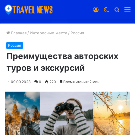
Войти
Switch
Искат
М
skin
Главная
/
Интересные места
/
Россия
Россия
Преимущества авторских
туров и экскурсий
09.09.2023
0
220
Время чтения: 2 мин.