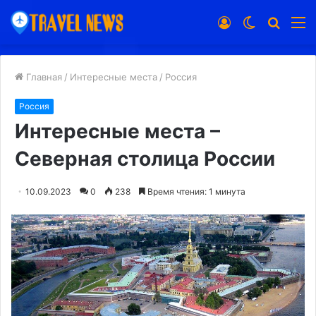
Войти
Switch
Искат
М
skin
Главная
/
Интересные места
/
Россия
Россия
Интересные места –
Северная столица России
10.09.2023
0
238
Время чтения: 1 минута