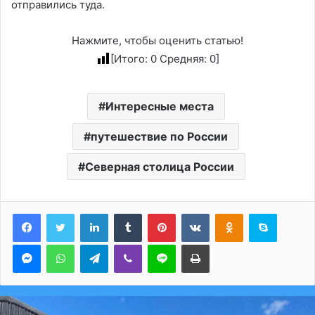
отправились туда.
Нажмите, чтобы оценить статью!
[Итого:
0
Средняя:
0
]
Интересные места
путешествие по России
Северная столица России
LinkedIn
Tumblr
Pinterest
Вконтакте
Одноклассники
Skype
Messenger
WhatsApp
Telegram
Viber
Line
Печатать