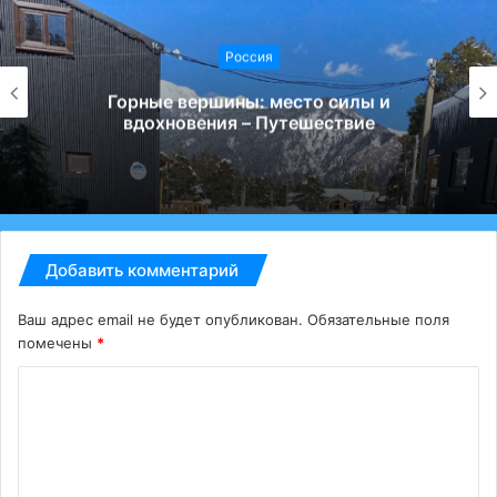
Россия
Горные вершины: место силы и
вдохновения – Путешествие
Добавить комментарий
Ваш адрес email не будет опубликован.
Обязательные поля
помечены
*
К
о
м
м