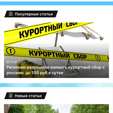
Популярные статьи
Регионам
Гл
разрешили
сб
взимать
на
курортный
Fa
сбор
ту
с
Р
россиян:
сп
до
Те
10.09.2023
Регионам разрешили взимать курортный сбор с
100
и
россиян: до 100 руб в сутки
руб
ВК
в
сутки
Новые статьи