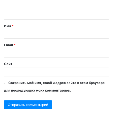
е
н
т
Имя
*
а
р
и
Email
*
й
*
Сайт
Сохранить моё имя, email и адрес сайта в этом браузере
для последующих моих комментариев.