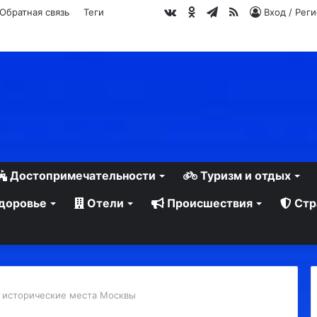
vk.com
Одноклассники
Telegram
RSS
Обратная связь
Теги
Вход / Рег
Достопримечательности
Туризм и отдых
доровье
Отели
Происшествия
Стр
 исторические места Москвы