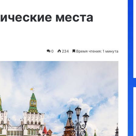
Утконос
рические места
0
234
Время чтения: 1 минута
а, обязательные
10.09.2023
я
Утконос