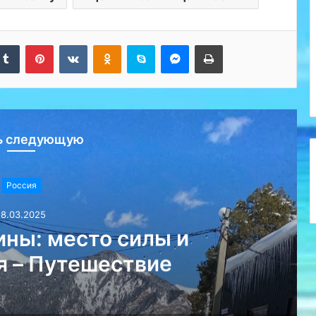
kedIn
Tumblr
Pinterest
Вконтакте
Одноклассники
Skype
Messenger
Печатать
ь следующую
Россия
18.03.2025
ны: место силы и
я – Путешествие