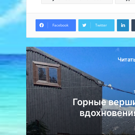
Lin
Facebook
Twitter
Читат
ля
Горные верши
вдохновени