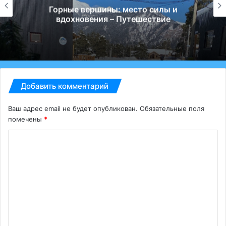
Горные вершины: место силы и
вдохновения – Путешествие
Добавить комментарий
Ваш адрес email не будет опубликован.
Обязательные поля
помечены
*
К
о
м
м
е
н