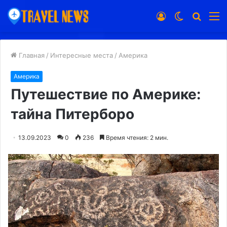
Войти
Switch
Искат
М
skin
Главная
/
Интересные места
/
Америка
Америка
Путешествие по Америке:
тайна Питерборо
13.09.2023
0
236
Время чтения: 2 мин.