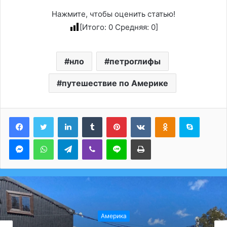
Нажмите, чтобы оценить статью!
[Итого:
0
Средняя:
0
]
нло
петроглифы
путешествие по Америке
LinkedIn
Tumblr
Pinterest
Вконтакте
Одноклассники
Skype
Messenger
WhatsApp
Telegram
Viber
Line
Печатать
Америка