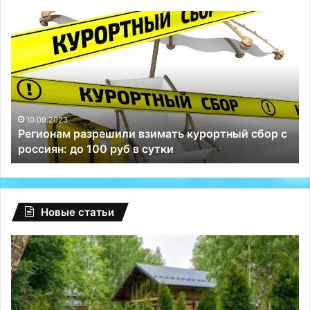
Регионам
Гл
разрешили
сб
взимать
на
курортный
Fa
сбор
ту
с
Р
россиян:
сп
до
Те
10.09.2023
Регионам разрешили взимать курортный сбор с
100
и
россиян: до 100 руб в сутки
руб
ВК
в
сутки
Новые статьи