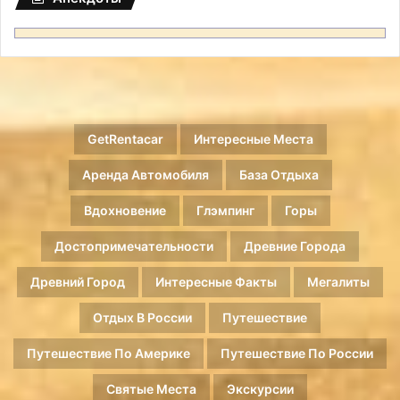
GetRentacar
Интересные Места
Аренда Автомобиля
База Отдыха
Вдохновение
Глэмпинг
Горы
Достопримечательности
Древние Города
Древний Город
Интересные Факты
Мегалиты
Отдых В России
Путешествие
Путешествие По Америке
Путешествие По России
Святые Места
Экскурсии