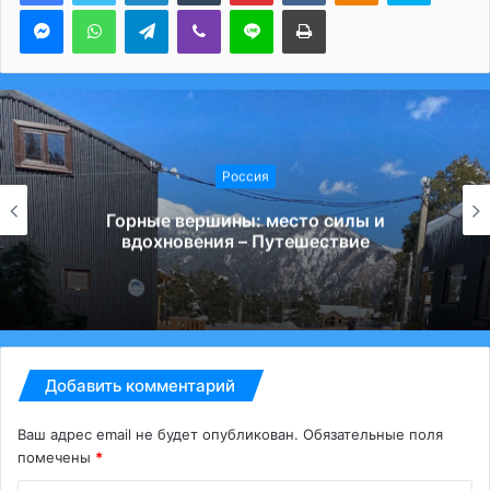
Messenger
WhatsApp
Telegram
Viber
Line
Печатать
Россия
Горные вершины: место силы и
вдохновения – Путешествие
Добавить комментарий
Ваш адрес email не будет опубликован.
Обязательные поля
помечены
*