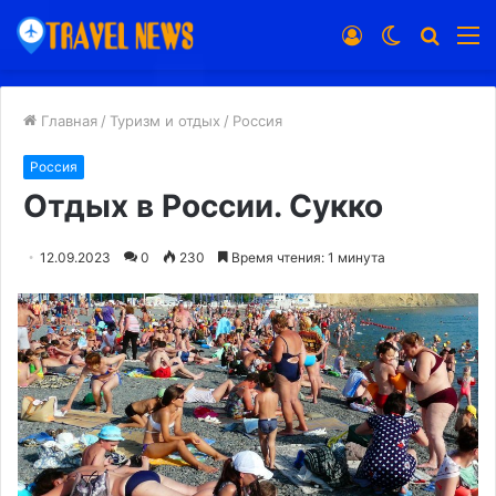
Войти
Switch
Искат
М
skin
Главная
/
Туризм и отдых
/
Россия
Россия
Отдых в России. Сукко
12.09.2023
0
230
Время чтения: 1 минута