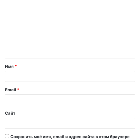
К
о
м
м
е
н
т
Имя
*
а
р
и
Email
*
й
*
Сайт
Сохранить моё имя, email и адрес сайта в этом браузере