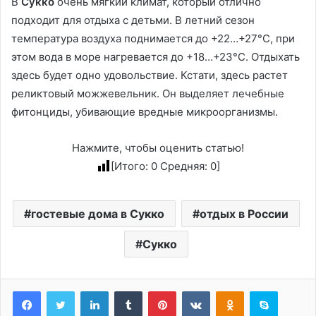
В
Сукко
очень мягкий климат, который отлично
подходит для отдыха с детьми. В летний сезон
температура воздуха поднимается до +22…+27°С, при
этом вода в море нагревается до +18…+23°С. Отдыхать
здесь будет одно удовольствие. Кстати, здесь растет
реликтовый можжевельник. Он выделяет лечебные
фитонциды, убивающие вредные микроорганизмы.
Нажмите, чтобы оценить статью!
[Итого:
0
Средняя:
0
]
гостевые дома в Сукко
отдых в России
Сукко
LinkedIn
Tumblr
Pinterest
Вконтакте
Одноклассники
Skype