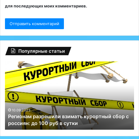
для последующих моих комментариев.
Популярные статьи
Регионам
Гл
разрешили
сб
взимать
на
курортный
Fa
сбор
ту
с
Р
россиян:
сп
до
Те
10.09.2023
Регионам разрешили взимать курортный сбор с
100
и
россиян: до 100 руб в сутки
руб
ВК
в
сутки