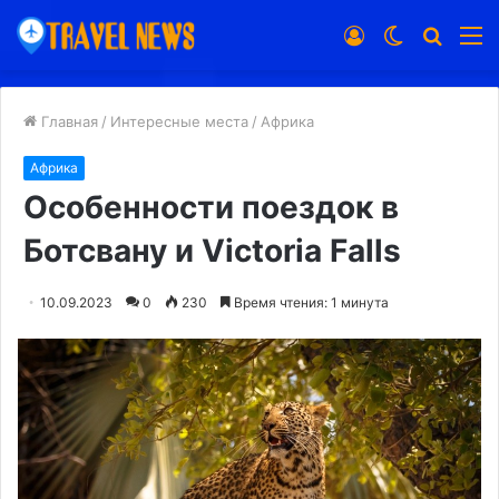
Войти
Switch
Искат
М
skin
Главная
/
Интересные места
/
Африка
Африка
Особенности поездок в
Ботсвану и Victoria Falls
10.09.2023
0
230
Время чтения: 1 минута