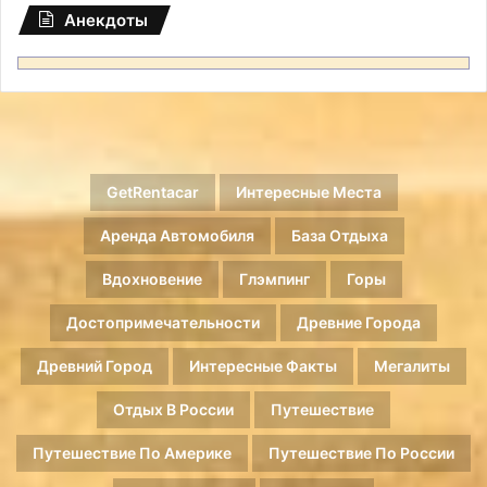
Анекдоты
GetRentacar
Интересные Места
Аренда Автомобиля
База Отдыха
Вдохновение
Глэмпинг
Горы
Достопримечательности
Древние Города
Древний Город
Интересные Факты
Мегалиты
Отдых В России
Путешествие
Путешествие По Америке
Путешествие По России