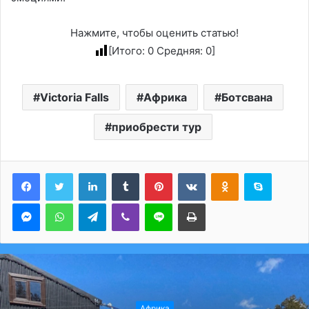
Нажмите, чтобы оценить статью!
[Итого:
0
Средняя:
0
]
Victoria Falls
Африка
Ботсвана
приобрести тур
LinkedIn
Tumblr
Pinterest
Вконтакте
Одноклассники
Skype
Messenger
WhatsApp
Telegram
Viber
Line
Печатать
Африка