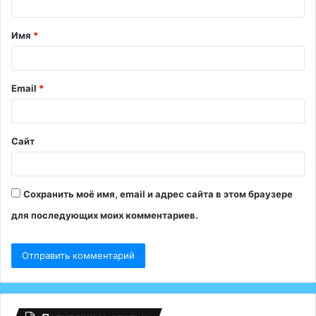
т
Имя
*
а
р
и
Email
*
й
*
Сайт
Сохранить моё имя, email и адрес сайта в этом браузере
для последующих моих комментариев.