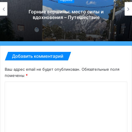
Горные вершины: место силы и
вдохновения – Путешествие
Добавить комментарий
Ваш адрес email не будет опубликован.
Обязательные поля
помечены
*
К
о
м
м
е
н