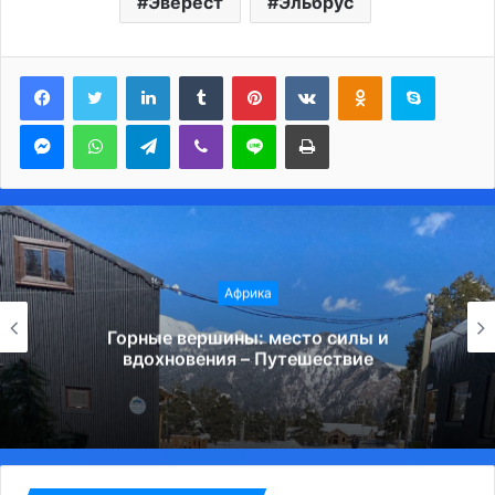
Эверест
Эльбрус
LinkedIn
Tumblr
Pinterest
Вконтакте
Одноклассники
Skype
Messenger
WhatsApp
Telegram
Viber
Line
Печатать
Африка
Горные вершины: место силы и
вдохновения – Путешествие