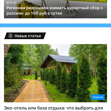
до
Те
10.09.2023
Регионам разрешили взимать курортный сбор с
100
и
россиян: до 100 руб в сутки
руб
ВК
в
сутки
Новые статьи
Европа
Эко-отель или база отдыха: что выбрать для