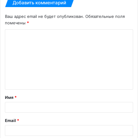
Добавить комментарий
Ваш адрес email не будет опубликован.
Обязательные поля
помечены
*
К
о
м
м
е
н
т
Имя
*
а
р
и
Email
*
й
*