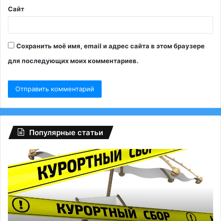
Сайт
Сохранить моё имя, email и адрес сайта в этом браузере
для последующих моих комментариев.
Популярные статьи
Регионам
Гл
разрешили
сб
взимать
на
курортный
Fa
сбор
ту
с
Р
россиян:
сп