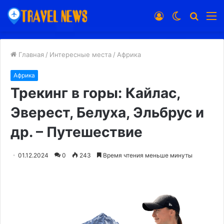
Войти
Switch
Искат
М
skin
Главная
/
Интересные места
/
Африка
Африка
Трекинг в горы: Кайлас,
Эверест, Белуха, Эльбрус и
др. – Путешествие
01.12.2024
0
243
Время чтения меньше минуты