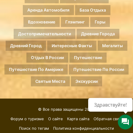
Аренда Автомобиля
База Отдыха
Вдохновение
Глэмпинг
Горы
Достопримечательности
Древние Города
Древний Город
Интересные Факты
Мегалиты
Отдых В России
Путешествие
Путешествие По Америке
Путешествие По России
Святые Места
Экскурсии
Здравствуйте!
© Все права защищены 2026.
Форум о туризме
О сайте
Карта сайта
Обратная связь
Поиск по тегам
Политика конфиденциальности