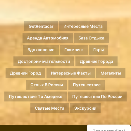
GetRentacar
Интересные Места
Аренда Автомобиля
База Отдыха
Вдохновение
Глэмпинг
Горы
Достопримечательности
Древние Города
Древний Город
Интересные Факты
Мегалиты
Отдых В России
Путешествие
Путешествие По Америке
Путешествие По России
Святые Места
Экскурсии