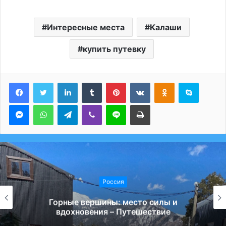
Интересные места
Калаши
купить путевку
LinkedIn
Tumblr
Pinterest
Вконтакте
Одноклассники
Skype
Messenger
WhatsApp
Telegram
Viber
Line
Печатать
Россия
Горные вершины: место силы и
вдохновения – Путешествие