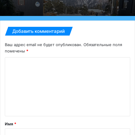
Добавить комментарий
Ваш адрес email не будет опубликован.
Обязательные поля
помечены
*
К
о
м
м
е
н
т
Имя
*
а
р