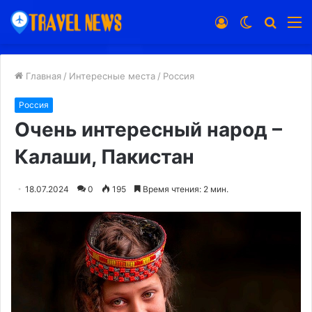
Войти
Switch
Искат
М
skin
Главная
/
Интересные места
/
Россия
Россия
Очень интересный народ –
Калаши, Пакистан
18.07.2024
0
195
Время чтения: 2 мин.