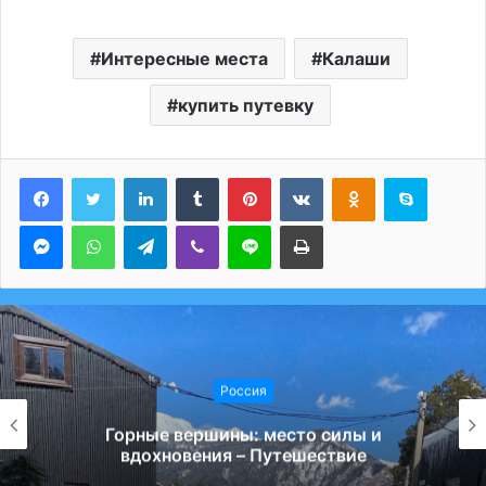
Интересные места
Калаши
купить путевку
LinkedIn
Tumblr
Pinterest
Вконтакте
Одноклассники
Skype
Messenger
WhatsApp
Telegram
Viber
Line
Печатать
Россия
Горные вершины: место силы и
вдохновения – Путешествие