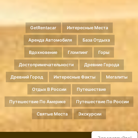
GetRentacar
Интересные Места
Аренда Автомобиля
База Отдыха
Вдохновение
Глэмпинг
Горы
Достопримечательности
Древние Города
Древний Город
Интересные Факты
Мегалиты
Отдых В России
Путешествие
Путешествие По Америке
Путешествие По России
Святые Места
Экскурсии