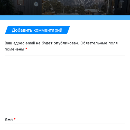
Добавить комментарий
Ваш адрес email не будет опубликован.
Обязательные поля
помечены
*
К
о
м
м
е
н
т
Имя
*
а
р