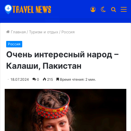
Войти
Switch
Искат
М
skin
Главная
/
Туризм и отдых
/
Россия
Россия
Очень интересный народ –
Калаши, Пакистан
18.07.2024
0
215
Время чтения: 2 мин.