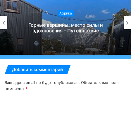
Африка
Поход в горы: особенности безопасного
отдыха – Путешествие
Добавить комментарий
Ваш адрес email не будет опубликован.
Обязательные поля
помечены
*
К
о
м
м