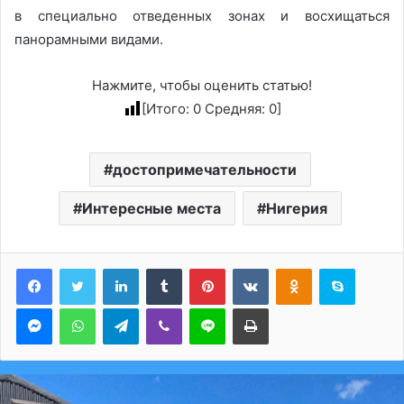
в специально отведенных зонах и восхищаться
панорамными видами.
Нажмите, чтобы оценить статью!
[Итого:
0
Средняя:
0
]
достопримечательности
Интересные места
Нигерия
LinkedIn
Tumblr
Pinterest
Вконтакте
Одноклассники
Skype
Messenger
WhatsApp
Telegram
Viber
Line
Печатать