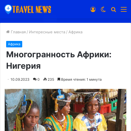
Войти
Switch
Искат
М
skin
Главная
/
Интересные места
/
Африка
Африка
Многогранность Африки:
Нигерия
10.09.2023
0
235
Время чтения: 1 минута