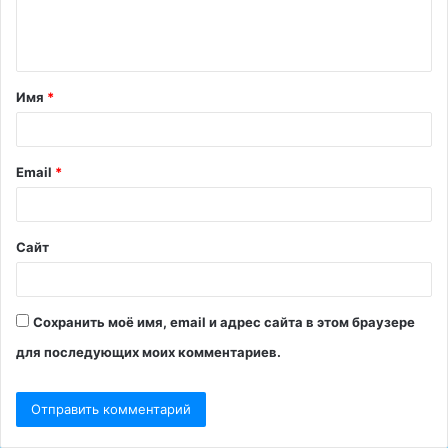
е
н
т
Имя
*
а
р
и
Email
*
й
*
Сайт
Сохранить моё имя, email и адрес сайта в этом браузере
для последующих моих комментариев.