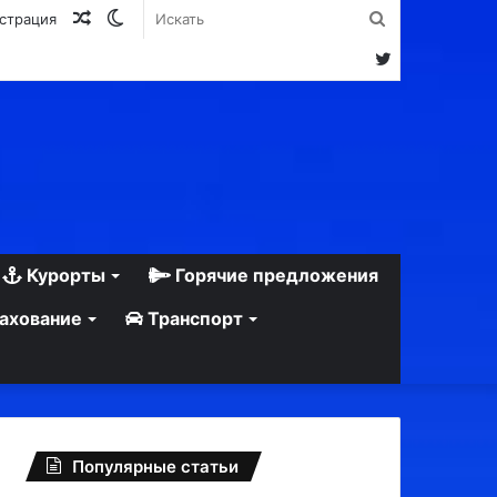
Случайная
Switch
Искать
истрация
статья
skin
Twitter
Курорты
Горячие предложения
ахование
Транспорт
Популярные статьи