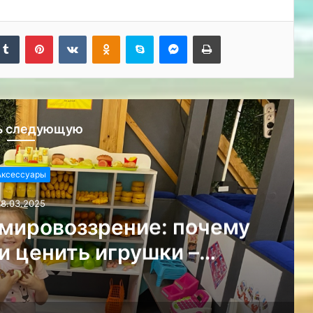
kedIn
Tumblr
Pinterest
Вконтакте
Одноклассники
Skype
Messenger
Печатать
ь следующую
Аксессуары
18.03.2025
 мировоззрение: почему
и ценить игрушки –
ешествие