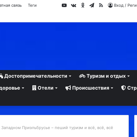
YouTube
vk.com
Одноклассники
Telegram
RSS
атная связь
Теги
Вход / Рег
Достопримечательности
Туризм и отдых
доровье
Отели
Происшествия
Стр
в Западном Приэльбрусье – пеший туризм и всё, всё, всё