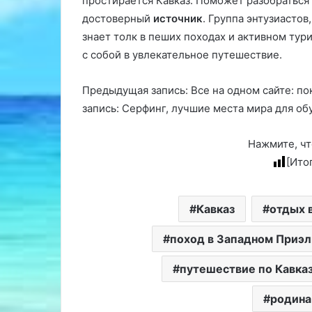
простирается Кавказ. Поможет разобраться
достоверный
источник
. Группа энтузиасто
знает толк в пеших походах и активном тур
с собой в увлекательное путешествие.
Предыдущая запись: Все на одном сайте: п
запись: Серфинг, лучшие места мира для об
Нажмите, чт
[Ито
Кавказ
отдых 
поход в Западном Приэл
путешествие по Кавка
родина