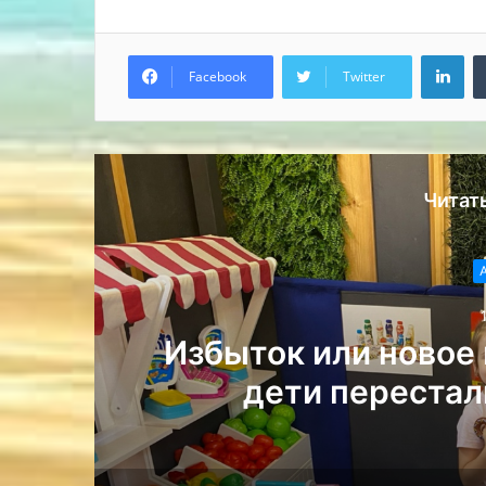
Lin
Facebook
Twitter
Читат
Избыток или новое
дети перестал
Пут