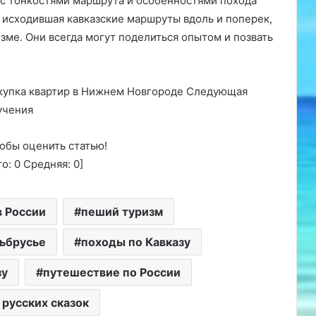
 с тонкостями маршрута и особенностями похода
в, исходившая кавказские маршруты вдоль и поперек,
изме. Они всегда могут поделиться опытом и позвать
окупка квартир в Нижнем Новгороде Следующая
учения
обы оценить статью!
го:
0
Средняя:
0
]
в России
пеший туризм
ьбрусье
походы по Кавказу
зу
путешествие по России
 русских сказок