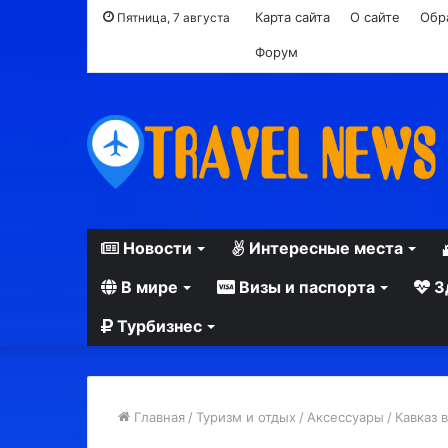
Карта сайта
О сайте
Обр
Пятница, 7 августа
Форум
Новости
Интересные места
В мире
Визы и паспорта
З
Турбизнес
Главная
/
Туризм и отдых
/
Аксессуары
/
Кавказ 