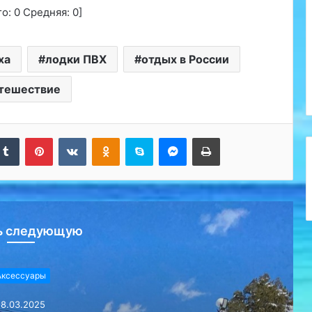
го:
0
Средняя:
0
]
ха
лодки ПВХ
отдых в России
тешествие
kedIn
Tumblr
Pinterest
Вконтакте
Одноклассники
Skype
Messenger
Печатать
ь следующую
Аксессуары
18.03.2025