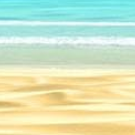
Избыток или новое мирово
дети перестали ценит
Путешестви
25
15.03.2025
14.03.2025
Поздравляю всех женщин с 8 марта! – Путешествие
Как выбрать отель в Иркутске? Советы для комфортного отдыха – Путешествие
Отель с бассейном в Пересыпи – Путешествие