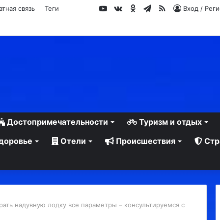
YouTube
vk.com
Одноклассники
Telegram
RSS
атная связь
Теги
Вход / Рег
Достопримечательности
Туризм и отдых
доровье
Отели
Происшествия
Стр
рать надувную лодку все параметры – консультируемся с