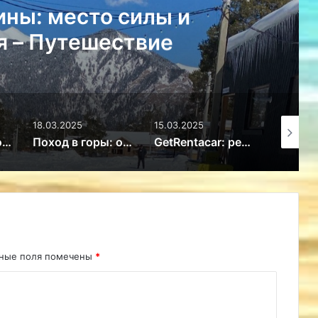
ны: место силы и
я – Путешествие
18.03.2025
15.03.2025
15.03.20
Избыток или новое мировоззрение: почему дети перестали ценить игрушки – Путешествие
Поход в горы: особенности безопасного отдыха – Путешествие
GetRentacar: решение транспортного вопроса в любом уголке планеты – Путешествие
ьные поля помечены
*