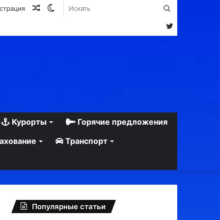
Случайная
Switch
Искать
истрация
статья
skin
Twitter
Курорты
Горячие предложения
ахование
Транспорт
Популярные статьи