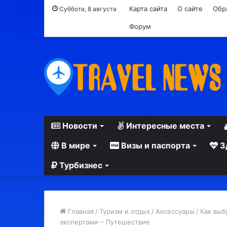
Карта сайта
О сайте
Обр
Суббота, 8 августа
Форум
Новости
Интересные места
В мире
Визы и паспорта
З
Турбизнес
Главная
/
Туризм и отдых
/
Аксессуары
/
Как выб
экспертами – Путешествие