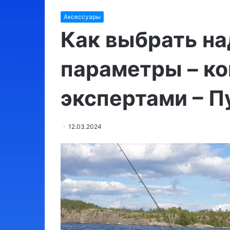
Израиль:
Аксессуары
места,
обязательные
Как выбрать на
для
посещения
параметры – ко
03.08.2024
экспертами – 
Израиль: места, 
для посещения
12.03.2024