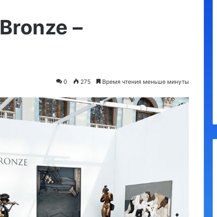
Утконос
Bronze –
0
275
Время чтения меньше минуты
а, обязательные
10.09.2023
я
Утконос