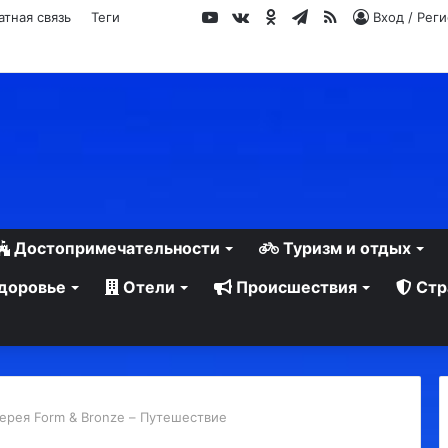
YouTube
vk.com
Одноклассники
Telegram
RSS
атная связь
Теги
Вход / Рег
Достопримечательности
Туризм и отдых
доровье
Отели
Происшествия
Стр
ерея Form & Bronze – Путешествие