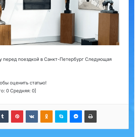
ту перед поездкой в Санкт-Петербург Следующая
обы оценить статью!
го:
0
Средняя:
0
]
kedIn
Tumblr
Pinterest
Вконтакте
Одноклассники
Skype
Messenger
Печатать