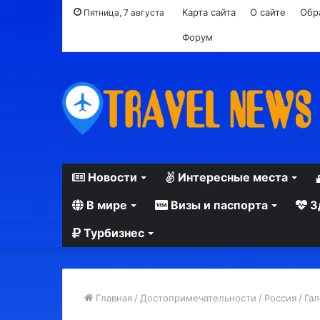
Карта сайта
О сайте
Обр
Пятница, 7 августа
Форум
Новости
Интересные места
В мире
Визы и паспорта
З
Турбизнес
Главная
/
Достопримечательности
/
Россия
/
Гал