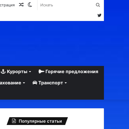
Случайная
Switch
Искать
истрация
статья
skin
Twitter
Курорты
Горячие предложения
ахование
Транспорт
Популярные статьи