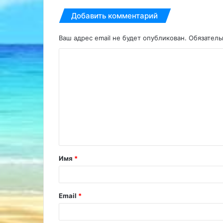
Добавить комментарий
Ваш адрес email не будет опубликован.
Обязател
К
о
м
м
е
н
т
Имя
*
а
р
и
Email
*
й
*