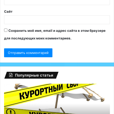
*
Сайт
Сохранить моё имя, email и адрес сайта в этом браузере
для последующих моих комментариев.
Популярные статьи
Регионам
Гл
разрешили
сб
взимать
на
курортный
Fa
сбор
ту
с
Р