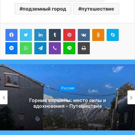
подземный город
путешествие
LinkedIn
Tumblr
Pinterest
Вконтакте
Одноклассники
Skype
Messenger
WhatsApp
Telegram
Viber
Line
Печатать
Россия
Горные вершины: место силы и
вдохновения – Путешествие