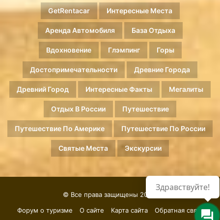
GetRentacar
Интересные Места
Аренда Автомобиля
База Отдыха
Вдохновение
Глэмпинг
Горы
Достопримечательности
Древние Города
Древний Город
Интересные Факты
Мегалиты
Отдых В России
Путешествие
Путешествие По Америке
Путешествие По России
Святые Места
Экскурсии
Здравствуйте!
© Все права защищены 2026.
Форум о туризме
О сайте
Карта сайта
Обратная связь