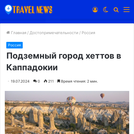
Войти
Switch
Искат
М
skin
Главная
/
Достопримечательности
/
Россия
Россия
Подземный город хеттов в
Каппадокии
19.07.2024
0
211
Время чтения: 2 мин.