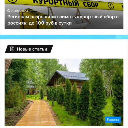
россиян:
сп
до
Те
10.09.2023
Регионам разрешили взимать курортный сбор с
100
и
россиян: до 100 руб в сутки
руб
ВК
в
сутки
Новые статьи
Европа