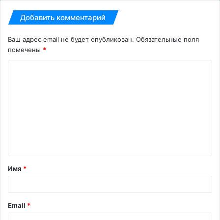
Добавить комментарий
Ваш адрес email не будет опубликован.
Обязательные поля
помечены
*
К
о
м
м
е
н
т
Имя
*
а
р
и
Email
*
й